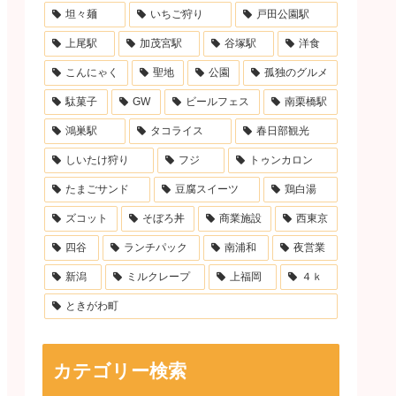
坦々麺
いちご狩り
戸田公園駅
上尾駅
加茂宮駅
谷塚駅
洋食
こんにゃく
聖地
公園
孤独のグルメ
駄菓子
GW
ビールフェス
南栗橋駅
鴻巣駅
タコライス
春日部観光
しいたけ狩り
フジ
トゥンカロン
たまごサンド
豆腐スイーツ
鶏白湯
ズコット
そぼろ丼
商業施設
西東京
四谷
ランチパック
南浦和
夜営業
新潟
ミルクレープ
上福岡
４ｋ
ときがわ町
カテゴリー検索