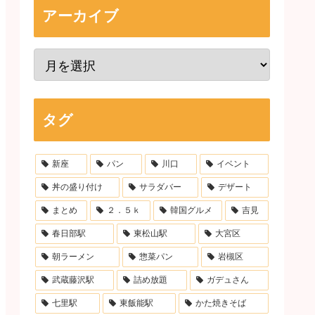
アーカイブ
タグ
新座
パン
川口
イベント
丼の盛り付け
サラダバー
デザート
まとめ
２．５ｋ
韓国グルメ
吉見
春日部駅
東松山駅
大宮区
朝ラーメン
惣菜パン
岩槻区
武蔵藤沢駅
詰め放題
ガデュさん
七里駅
東飯能駅
かた焼きそば