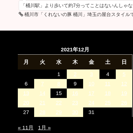
「桶川駅」より歩いて約7分ってことはないんしゃ
桶川市「くれないの豚 桶川」埼玉の屋台スタイル
2021年12月
月
火
水
木
金
土
日
1
2
3
4
5
6
7
8
9
10
11
12
13
14
15
16
17
18
19
20
21
22
23
24
25
26
27
28
29
30
31
« 11月
1月 »