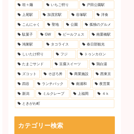
坦々麺
いちご狩り
戸田公園駅
上尾駅
加茂宮駅
谷塚駅
洋食
こんにゃく
聖地
公園
孤独のグルメ
駄菓子
GW
ビールフェス
南栗橋駅
鴻巣駅
タコライス
春日部観光
しいたけ狩り
フジ
トゥンカロン
たまごサンド
豆腐スイーツ
鶏白湯
ズコット
そぼろ丼
商業施設
西東京
四谷
ランチパック
南浦和
夜営業
新潟
ミルクレープ
上福岡
４ｋ
ときがわ町
カテゴリー検索