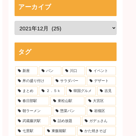
アーカイブ
タグ
新座
パン
川口
イベント
丼の盛り付け
サラダバー
デザート
まとめ
２．５ｋ
韓国グルメ
吉見
春日部駅
東松山駅
大宮区
朝ラーメン
惣菜パン
岩槻区
武蔵藤沢駅
詰め放題
ガデュさん
七里駅
東飯能駅
かた焼きそば