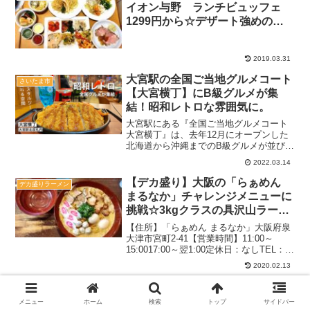
イオン与野 ランチビュッフェ
1299円から☆デザート強めの豊
富なラインナップ
2019.03.31
大宮駅の全国ご当地グルメコート
さいたま市
【大宮横丁】にB級グルメが集
結！昭和レトロな雰囲気に。
大宮駅にある『全国ご当地グルメコート
大宮横丁』は、去年12月にオープンした
北海道から沖縄までのB級グルメが並び、
ランチやちょい飲みもできる大型フード
2022.03.14
コート！『渋谷横丁』のスピンアウト新
業態として、駅ナカにあるというちょっ
【デカ盛り】大阪の「らぁめん
デカ盛りラーメン
と変わった立地にあ...
まるなか」チャレンジメニューに
挑戦☆3kgクラスの具沢山ラーメ
ン【絶品】
【住所】「らぁめん まるなか」大阪府泉
大津市宮町2-41【営業時間】11:00～
15:0017:00～翌1:00定休日：なしTEL：
0725-21-7373テーブル席、カウンター席
2020.02.13
駐車場：あり禁煙2019.9月（週末）：11
時過ぎ待ちなし関...
【デカ盛り】ラーメンそら ふじ
二郎系
み野市 麺量８００g申請、理想
メニュー
ホーム
検索
トップ
サイドバー