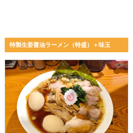
特製生姜醤油ラーメン（特盛）＋味玉