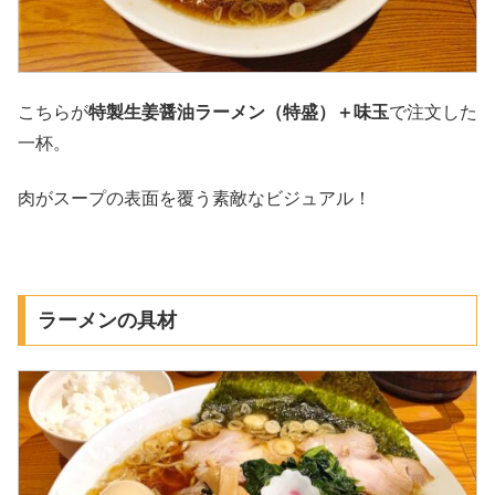
こちらが
特製生姜醤油ラーメン（特盛）＋味玉
で注文した
一杯。
肉がスープの表面を覆う素敵なビジュアル！
ラーメンの具材