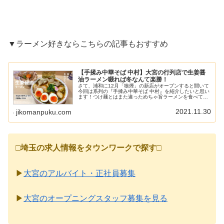
▼ラーメン好きならこちらの記事もおすすめ
【手揉み中華そば 中村】大宮の行列店で生姜醤
油ラーメン啜れば冬なんて楽勝！
さて、浦和に12月「狼煙」の新店がオープンすると聞いて
今回は系列の『手揉み中華そば 中村』を紹介したいと思い
ます！つけ麺とはまた違っためちゃ旨ラーメンを食べてき
たので、ぜひチェックしてください♪記事のメニューや料金
は当時の情報です。現在とは...
2021.11.30
jikomanpuku.com
□
埼玉の求人情報をタウンワークで探す
□
▶
大宮のアルバイト・正社員募集
▶
大宮のオープニングスタッフ募集を見る