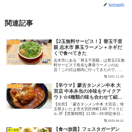
komashi
関連記事
【2玉無料サービス！】替玉千里
ラーメン
眼 志木市 豚玉ラーメン＋ネギだ
くで食べてきた
志木市にある「替玉千里眼」は替玉2玉無
料サービスで有名な豚骨ラーメンのお
店！この日は都内に行ってきたので、帰
り道に久しぶりに寄ってみることに。ち
2021.11.20
ょうど限定も始まったらしく、合わせて
チェックしてください♪記事のメニューや
【辛ウマ】蒙古タンメン中本 大
さいたま市
料金は当時の情報です。...
宮店 中本弁当の冷味をテイクア
ウト☆4種類の味も合わせて紹介
【お持ち帰り】
【住所】「蒙古タンメン中本 大宮店」埼
玉県さいたま市大宮区仲町1-60 アイスビ
ル 2F【営業時間】11:00～24:00定休日：
なしTEL：048-642-1330カウンター21席
2020.04.21
駐車場：なし関連：さいたま市の記事一
覧関連：テイクアウトの...
【食べ放題】フェスタガーデン
食べ放題