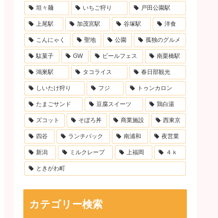
坦々麺
いちご狩り
戸田公園駅
上尾駅
加茂宮駅
谷塚駅
洋食
こんにゃく
聖地
公園
孤独のグルメ
駄菓子
GW
ビールフェス
南栗橋駅
鴻巣駅
タコライス
春日部観光
しいたけ狩り
フジ
トゥンカロン
たまごサンド
豆腐スイーツ
鶏白湯
ズコット
そぼろ丼
商業施設
西東京
四谷
ランチパック
南浦和
夜営業
新潟
ミルクレープ
上福岡
４ｋ
ときがわ町
カテゴリー検索