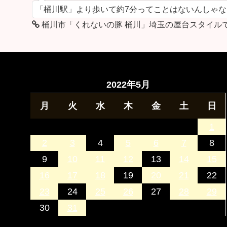
「桶川駅」より歩いて約7分ってことはないんしゃ
桶川市「くれないの豚 桶川」埼玉の屋台スタイル
2022年5月
月
火
水
木
金
土
日
1
2
3
4
5
6
7
8
9
10
11
12
13
14
15
16
17
18
19
20
21
22
23
24
25
26
27
28
29
30
31