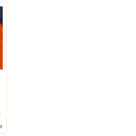
い
に
18