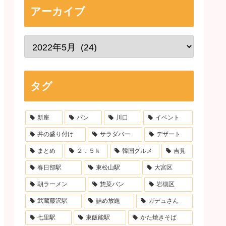
アーカイブ
タグ
新座
パン
川口
イベント
丼の盛り付け
サラダバー
デザート
まとめ
２．５ｋ
韓国グルメ
吉見
春日部駅
東松山駅
大宮区
朝ラーメン
惣菜パン
岩槻区
武蔵藤沢駅
詰め放題
ガデュさん
七里駅
東飯能駅
かた焼きそば