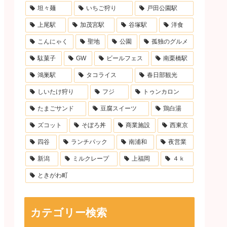
坦々麺
いちご狩り
戸田公園駅
上尾駅
加茂宮駅
谷塚駅
洋食
こんにゃく
聖地
公園
孤独のグルメ
駄菓子
GW
ビールフェス
南栗橋駅
鴻巣駅
タコライス
春日部観光
しいたけ狩り
フジ
トゥンカロン
たまごサンド
豆腐スイーツ
鶏白湯
ズコット
そぼろ丼
商業施設
西東京
四谷
ランチパック
南浦和
夜営業
新潟
ミルクレープ
上福岡
４ｋ
ときがわ町
カテゴリー検索