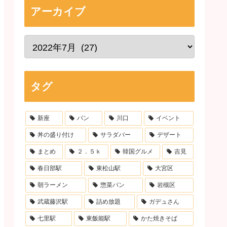
アーカイブ
タグ
新座
パン
川口
イベント
丼の盛り付け
サラダバー
デザート
まとめ
２．５ｋ
韓国グルメ
吉見
春日部駅
東松山駅
大宮区
朝ラーメン
惣菜パン
岩槻区
武蔵藤沢駅
詰め放題
ガデュさん
七里駅
東飯能駅
かた焼きそば