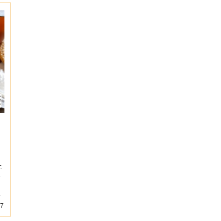
ヒ
い
。
埼
17