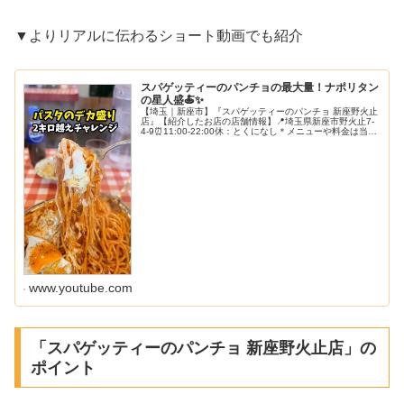
▼よりリアルに伝わるショート動画でも紹介
スパゲッティーのパンチョの最大量！ナポリタン
の星人盛🍝✨
【埼玉｜新座市】『スパゲッティーのパンチョ 新座野火止
店』【紹介したお店の店舗情報】📍埼玉県新座市野火止7-
4-9⏰11:00-22:00休：とくになし＊メニューや料金は当時
の情報です。現在とは異なる場合があるので予めご了承く
ださい。高評価...
www.youtube.com
「スパゲッティーのパンチョ 新座野火止店」の
ポイント