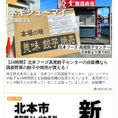
北本市
【24時間】北本フーズ高尾餃子センターの自販機なら
国産野菜の餃子や焼売が買える！
埼玉県北本市にある「北本フーズ高尾餃子センター」はシューマイ
や餃子を24時間買える自動販売機が設置されています。直売所でジ
ャンボ餃子とかが売っていることは知っていましたが、自販機でも
買えるようになったみたい。日祝以外は直売所でも販売している...
2022.02.18
開店・閉店