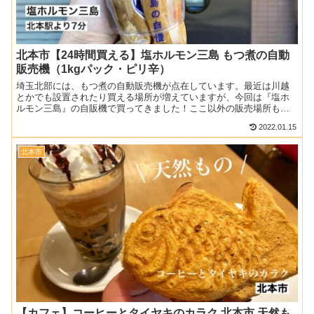
北本市【24時間買える】塩ホルモン三島 もつ煮の自動
販売機（1kgパック・ピリ辛）
埼玉北部には、もつ煮の自動販売機が点在しています。最近は川越
とかでも設置されたり買える場所が増えていますが、今回は『塩ホ
ルモン三島』の自販機で買ってきました！ここ以外の販売場所も記
載しておくので、24時間買えるもつ煮スポットをお見逃しなく♪...
2022.01.15
北本市
【カフェ】コーヒーとタイヤキのカラク 北本市 天然も