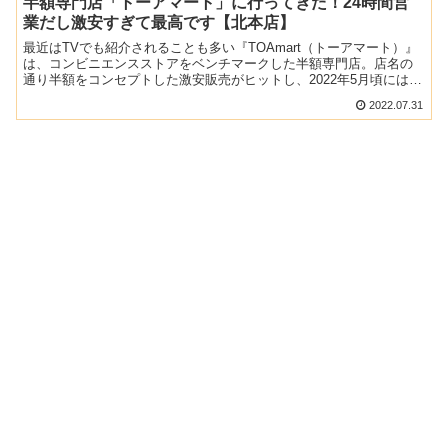
半額専門店「トーアマート」に行ってきた！24時間営
業だし激安すぎて最高です【北本店】
最近はTVでも紹介されることも多い『TOAmart（トーアマート）』
は、コンビニエンスストアをベンチマークした半額専門店。店名の
通り半額をコンセプトした激安販売がヒットし、2022年5月頃には
120店舗を越え、今年中には500店舗を目指して...
2022.07.31