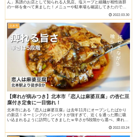
ん」系譜のお店として知られる人気店。塩スープと細麺が相性抜群
の一杯を食べて来ました！メニューや駐車場も確認してきたので、
ぜひ参考にしてください♪記事のメニューや料金は当時の情報で
2022.03.30
す。...
北本市
【痺れが病みつき】北本市「恋人は麻婆豆腐」の杏仁豆
腐付き定食に一目惚れ！
北本市にある『恋人は麻婆豆腐』は去年11月にオープンしたばかり
の新店！ネーミングのインパクトが強すぎて、近くを通った際に吸
い込まれるように訪問してきましたｗ辛さが5段階から選べ、痺れ好
きにもおすすめな麻婆豆腐だったのでぜひ参考にしてください...
2022.03.24