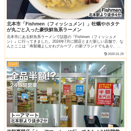
北本市「Fishmen（フィッシュメン）」牡蠣やホタテ
が丸ごと入った豪快鮮魚系ラーメン
北本市にある鮮魚系ラーメンで話題の『Fishmen（フィッシュメ
ン）』に行ってきました。2024年7月に開店とまだ新しい店舗で、な
んとここは「寿製麺よしかわグループ」の新ブランドでもあり、期
待が高まります。今のところ営業時間は朝と昼のみだっ...
2025.01.29
北本市