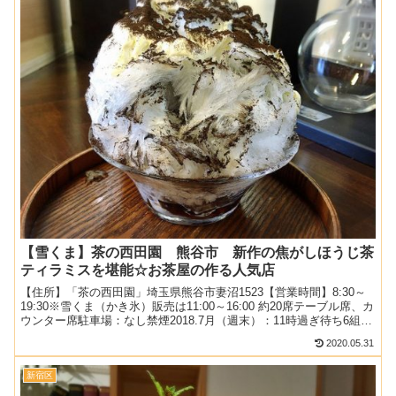
【雪くま】茶の西田園 熊谷市 新作の焦がしほうじ茶
ティラミスを堪能☆お茶屋の作る人気店
【住所】「茶の西田園」埼玉県熊谷市妻沼1523【営業時間】8:30～
19:30※雪くま（かき氷）販売は11:00～16:00 約20席テーブル席、カ
ウンター席駐車場：なし禁煙2018.7月（週末）：11時過ぎ待ち6組関
連：デザート＆お菓子の...
2020.05.31
新宿区