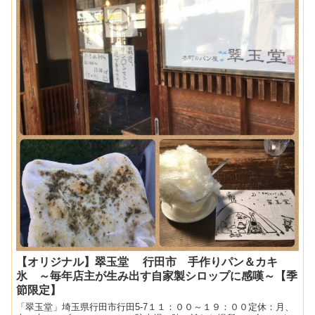
【オリジナル】翠玉堂 行田市 手作りパン＆カキ
氷 ～毎年店主が生み出す自家製シロップに感嘆～【季
節限定】
「翠玉堂」埼玉県行田市行田5-7１１：００～１９：００定休：月、