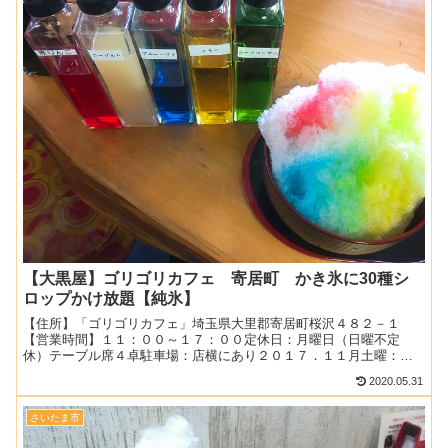
【大黒屋】ゴリゴリカフェ 寄居町 かき氷に30種シ
ロップかけ放題【純氷】
【住所】「ゴリゴリカフェ」埼玉県大里郡寄居町桜沢４８２－１
【営業時間】１１：００～１７：００定休日：月曜日（日曜不定
休）テーブル席４卓駐車場：店横にあり２０１７．１１月土曜：１
３時過先客なし関連：カフェの記事一覧関連：デザート＆お菓子の
2020.05.31
記事...
さいたま市