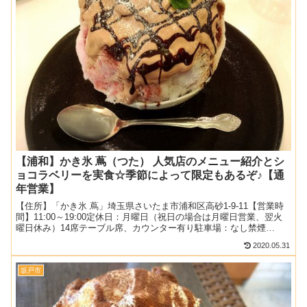
【浦和】かき氷 蔦（つた） 人気店のメニュー紹介とシ
ョコラベリーを実食☆季節によって限定もあるぞ♪【通
年営業】
【住所】「かき氷 蔦」埼玉県さいたま市浦和区高砂1-9-11【営業時
間】11:00～19:00定休日：月曜日（祝日の場合は月曜日営業、翌火
曜日休み）14席テーブル席、カウンター有り駐車場：なし禁煙
2019.10月（祝日）：15時過ぎ待ちなし...
2020.05.31
坂戸市