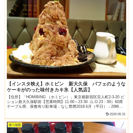
【インスタ映え】ホミビン 新大久保 パフェのような
ケーキがのった味付きカキ氷【人気店】
【住所】「HOMIBING （ホミビン）」東京都新宿区百人町2-3-20 ビ
ション新大久保駅前【営業時間】11:00～23:30（L.O.23：00）60席
テーブル席、座敷有り駐車場：なし禁煙2018.6月（平日）：20時過
ぎ2組待ち関連：...
2020.05.31
食べ放題