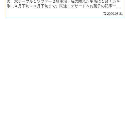
火、水テーブル１ソファー２駐車場：脇の離れた場所に１台＊カキ
氷（４月下旬～９月下旬まで）関連：デザート＆お菓子の記事一覧
～まだ本気を出していない～「むさしの村」で遊んだ帰りに訪...
2020.05.31