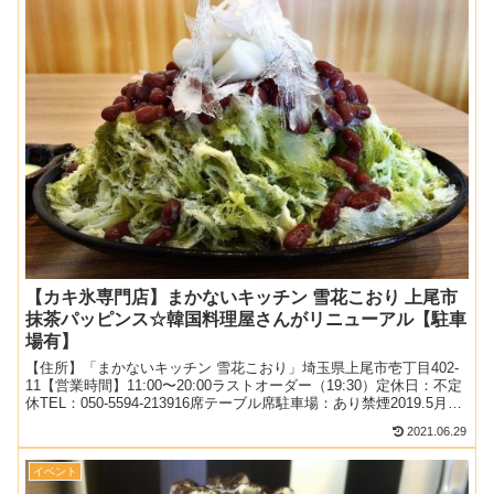
【カキ氷専門店】まかないキッチン 雪花こおり 上尾市
抹茶パッピンス☆韓国料理屋さんがリニューアル【駐車
場有】
【住所】「まかないキッチン 雪花こおり」埼玉県上尾市壱丁目402-
11【営業時間】11:00〜20:00ラストオーダー（19:30）定休日：不定
休TEL：050-5594-213916席テーブル席駐車場：あり禁煙2019.5月
（週末）：15...
2021.06.29
イベント