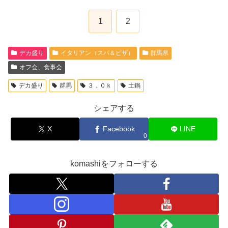
1
2
デカ盛り
イタリアン（スパ＆ピザ）
群馬県
オフ会、食事会
デカ盛り
群馬
３．０ｋ
土鍋
シェアする
X
Facebook
LINE
0
komashiをフォローする