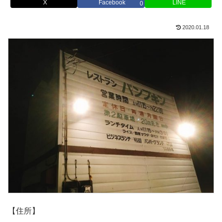
X
Facebook
LINE
0
2020.01.18
【住所】