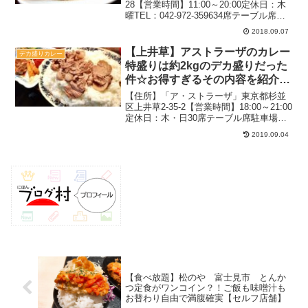
28【営業時間】11:00～20:00定休日：木
曜TEL：042-972-359634席テーブル席、
座敷有り駐車場：あり（お店近くの空き
2018.09.07
地）禁煙2018.9月（平日）：14時過ぎ待
ちなし関連：デカ盛りの...
【上井草】アストラーザのカレー
デカ盛りカレー
特盛りは約2kgのデカ盛りだった
件☆お得すぎるその内容を紹介
【肉のせ】
【住所】「ア・ストラーザ」東京都杉並
区上井草2-35-2【営業時間】18:00～21:00
定休日：木・日30席テーブル席駐車場：
なし喫煙可電話：03-3395-84912019.8月
2019.09.04
（平日）：19時前待ちなし関連：デカ盛
りの記事一覧 関連：...
【食べ放題】松のや 富士見市 とんか
つ定食がワンコイン？！ご飯も味噌汁も
お替わり自由で満腹確実【セルフ店舗】