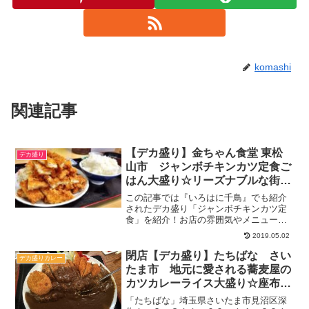
komashi
関連記事
【デカ盛り】金ちゃん食堂 東松
デカ盛り
山市 ジャンボチキンカツ定食ご
はん大盛り☆リーズナブルな街の
定食屋さん【繁盛店】
この記事では『いろはに千鳥』でも紹介
されたデカ盛り「ジャンボチキンカツ定
食」を紹介！お店の雰囲気やメニューも
案内しているのでぜひ合わせて参考にし
2019.05.02
てください♪地元のお客さんも通う平日で
も賑わう定食屋さんです。
閉店【デカ盛り】たちばな さい
デカ盛りカレー
たま市 地元に愛される蕎麦屋の
カツカレーライス大盛り☆座布団
サイズのお皿で登場【夜も頼める
「たちばな」埼玉県さいたま市見沼区深