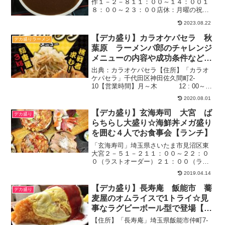
定食メニュー】
作１－２－８１１：００～１４：００１
８：００～２３：００店休：月曜の祝日
と月曜の夜の部、日曜日のランチ４９
2023.08.22
席：座敷あり喫煙可駐車場：あり２０１
７．９月１３日２０時前待ちなし【追
【デカ盛り】カラオケパセラ 秋
デカ盛りラーメン
記】残念ながら2023.6月...
葉原 ラーメンパ郎のチャレンジ
メニューの内容や成功条件などを
紹介【6月から】
出典：カラオケパセラ【住所】「カラオ
ケパセラ」千代田区神田佐久間町2-
10【営業時間】月～木 12 : 00～翌
5 : 00金・祝前日 12 : 00～翌7 : 00
2020.08.01
土 11 : 00～翌7 : 00日・祝
日 11 :...
【デカ盛り】玄海寿司 大宮 ば
デカ盛り
らちらし大盛り☆海鮮丼メガ盛り
を囲む４人でお食事会【ランチ】
「玄海寿司」埼玉県さいたま市見沼区東
大宮２－５１－２１１：００～２２：０
０（ラストオーダー）２１：００（ラン
チ）１１：００～１４：００店休日：水
2019.04.14
曜６０席：テーブル、座敷あり最大６０
人で貸し切り可１階：終日禁煙駐車場：
【デカ盛り】長寿庵 飯能市 蕎
デカ盛り
店前に約８台分＊ランチは...
麦屋のオムライスで1トライ☆見
事なラグビーボール型で登場【ス
ープもウマい】
【住所】「長寿庵」埼玉県飯能市仲町7-