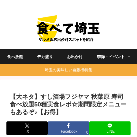
埼玉グルメ食べ歩きを中心に発信する地域ブログ
食べ放題
デカ盛り
お出かけ
季節・イベント
埼玉の美味しい自販機特集
【大ネタ】すし酒場フジヤマ 秋葉原 寿司
食べ放題50種実食レポ☆期間限定メニュー
もあるぞ♪【お得】
X
Facebook
LINE
0