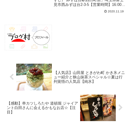
見市西みずほ台2-3-5【営業時間】16:00～
翌1:00定休日：とくになしTEL：049-252-
2020.11.19
2528テーブル席有り駐車場：なし2020.11
月（平日）：22...
【人気店】山田屋 ときがわ町 かき氷メニ
ュー紹介と狭山抹茶スペシャル☆夏は行
列覚悟の人気店【純氷】
【感動】串カツしろたや 道頓堀 ジャイア
ント白田さんに会えるかもなお店☆【注
目】