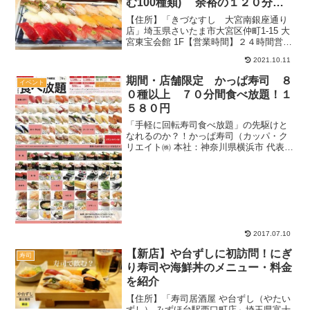
む100種類) 余裕の１２０分
【タッチパネル】
【住所】「きづなすし 大宮南銀座通り
店」埼玉県さいたま市大宮区仲町1-15 大
宮東宝会館 1F【営業時間】２４時間営業
食べ放題は１１時～２２時（毎日）：大
2021.10.11
宮店の場合１２９席：掘りごたつ、カウ
ンター、テーブル分煙：禁煙時間（平日
期間・店舗限定 かっぱ寿司 ８
イベント
１１時～１７時...
０種以上 ７０分間食べ放題！１
５８０円
「手軽に回転寿司食べ放題」の先駆けと
なれるのか？！かっぱ寿司（カッパ・ク
リエイト㈱ 本社：神奈川県横浜市 代表取
締役社長 大野健一）は、20 店舗を対象
に、2017 年 6 月 13 日（火）～7 月 14
日（金）の期間、平日 14 時～...
2017.07.10
【新店】や台ずしに初訪問！にぎ
寿司
り寿司や海鮮丼のメニュー・料金
を紹介
【住所】「寿司居酒屋 や台ずし（やたい
ずし） みずほ台駅西口町店」埼玉県富士