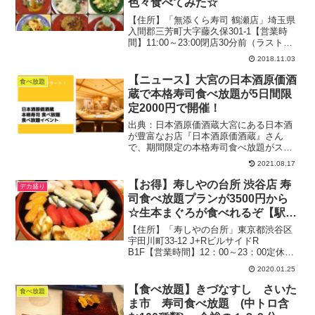
色々食べてみた☆
【住所】「無添くら寿司 鶴瀬店」埼玉県
入間郡三芳町大字藤久保301-1【営業時
間】11:00～23:00閉店30分前（ラストオ
ーダー）定休日：なしTEL：049-274-
2018.11.03
5810164席駐車場：42台禁煙2018.10月
（週末）：13時過ぎ...
【ニュース】大宮の日本酒原価酒
食べ放題
蔵で本格寿司食べ放題が5日間限
定2000円で開催！
出典：日本酒原価酒蔵大宮にある日本酒
が豊富なお店『日本酒原価酒蔵』さん
で、期間限定の本格寿司食べ放題がスタ
ートします。期間はわりと長めで、しか
2021.08.17
も8月の早いタイミングに行けば2000円ほ
どの衝撃プライスで利用できるので、ぜ
【お得】寿しやの台所 渋谷店 寿
デカ盛り
ひチェックしてみてく...
司食べ放題プランが3500円から
☆生本まぐろが食べれるぞ【駅チ
カ】
【住所】「寿しやの台所」東京都渋谷区
宇田川町33-12 J+RビルサイドR
B1F【営業時間】12：00～23：00定休
日：なし80席テーブル席駐車場：なし喫
2020.01.25
煙可2020.1月（平日）：20時予約訪問関
連：食べ放題の記事一覧関連：オフ会、
【食べ放題】きづなすし さいた
食べ放題
食...
ま市 寿司食べ放題 (中トロ含