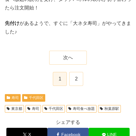
たら注文開始！
先付け
があるようで、すぐに「大ネタ寿司」がやってきま
した♪
次へ
1
2
寿司
千代田区
東京都
寿司
千代田区
寿司食べ放題
秋葉原駅
シェアする
X
Facebook
LINE