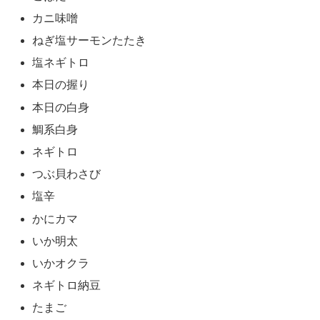
カニ味噌
ねぎ塩サーモンたたき
塩ネギトロ
本日の握り
本日の白身
鯛系白身
ネギトロ
つぶ貝わさび
塩辛
かにカマ
いか明太
いかオクラ
ネギトロ納豆
たまご