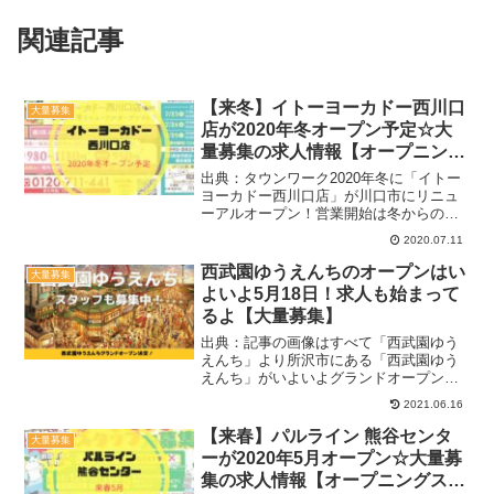
関連記事
【来冬】イトーヨーカドー西川口
大量募集
店が2020年冬オープン予定☆大
量募集の求人情報【オープニング
スタッフ】
出典：タウンワーク2020年冬に「イトー
ヨーカドー西川口店」が川口市にリニュ
ーアルオープン！営業開始は冬からの予
定ですが、オープニングスタッフの募集
2020.07.11
は始まっていて研修は9月頃から。未経験
でも応募できる大量募集の求人を合わせ
西武園ゆうえんちのオープンはい
大量募集
て紹介します。イト...
よいよ5月18日！求人も始まって
るよ【大量募集】
出典：記事の画像はすべて「西武園ゆう
えんち」より所沢市にある「西武園ゆう
えんち」がいよいよグランドオープン！
2020年11月よりリニューアルオープンに
2021.06.16
向けて休園していましたが、ようやく5月
19日の開園が決定しましたね！当初は春
【来春】パルライン 熊谷センタ
大量募集
頃のスタートを...
ーが2020年5月オープン☆大量募
集の求人情報【オープニングスタ