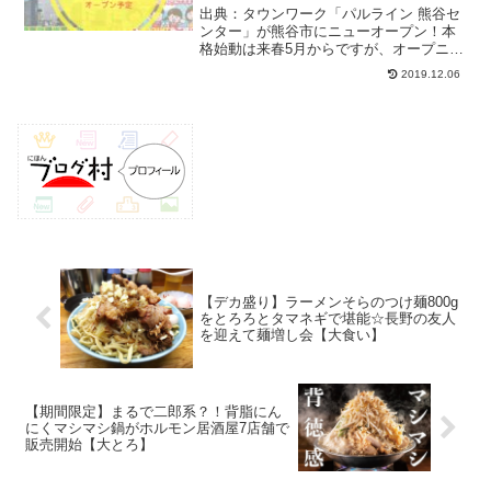
ッフ】
出典：タウンワーク「パルライン 熊谷セ
ンター」が熊谷市にニューオープン！本
格始動は来春5月からですが、オープニン
グスタッフの研修は4月中旬から。倉庫内
2019.12.06
軽作業スタッフの大量募集で、同期もた
くさんできる環境ですね♪パルライン 熊
谷センターの求人...
【デカ盛り】ラーメンそらのつけ麺800g
をとろろとタマネギで堪能☆長野の友人
を迎えて麺増し会【大食い】
【期間限定】まるで二郎系？！背脂にん
にくマシマシ鍋がホルモン居酒屋7店舗で
販売開始【大とろ】