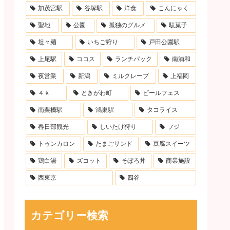
加茂宮駅
谷塚駅
洋食
こんにゃく
聖地
公園
孤独のグルメ
駄菓子
坦々麺
いちご狩り
戸田公園駅
上尾駅
ココス
ランチパック
南浦和
夜営業
新潟
ミルクレープ
上福岡
４ｋ
ときがわ町
ビールフェス
南栗橋駅
鴻巣駅
タコライス
春日部観光
しいたけ狩り
フジ
トゥンカロン
たまごサンド
豆腐スイーツ
鶏白湯
ズコット
そぼろ丼
商業施設
西東京
四谷
カテゴリー検索