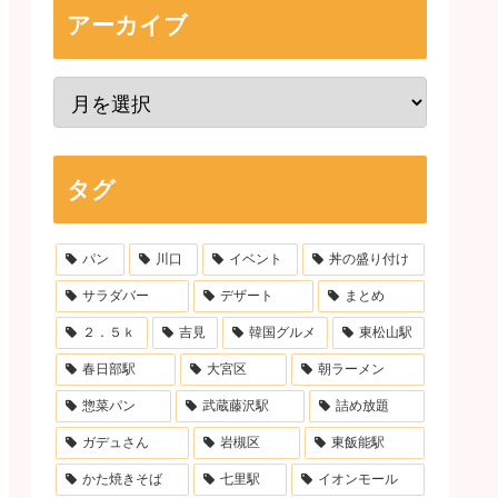
アーカイブ
タグ
パン
川口
イベント
丼の盛り付け
サラダバー
デザート
まとめ
２．５ｋ
吉見
韓国グルメ
東松山駅
春日部駅
大宮区
朝ラーメン
惣菜パン
武蔵藤沢駅
詰め放題
ガデュさん
岩槻区
東飯能駅
かた焼きそば
七里駅
イオンモール