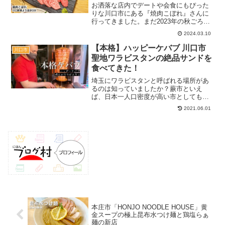
す
お洒落な店内でデートや会食にもぴった
りな川口市にある『焼肉こぼれ』さんに
行ってきました。まだ2023年の秋ごろに
オープンしたばかりのお店で、和牛から
2024.03.10
新鮮すぎる肉刺しを提供しています。こ
の日は、そんな推しのメニューから絶品
【本格】ハッピーケバブ 川口市
川口市
ホルモンまで取材させ...
聖地ワラビスタンの絶品サンドを
食べてきた！
埼玉にワラビスタンと呼ばれる場所があ
るのは知っていましたか？蕨市といえ
ば、日本一人口密度が高い市としても有
名ですが、日本に来る中東の人々の半数
2021.06.01
が集まってくるそうです。今回はそんな
人たちからも愛されていて、尚且つトル
コ人の方が経営するという『...
本庄市「HONJO NOODLE HOUSE」黄
金スープの極上昆布水つけ麺と鶏塩らぁ
麺の新店