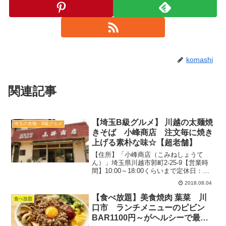
komashi
関連記事
【埼玉B級グルメ】 川越の太麺焼
埼玉の名物・B級グルメ
きそば 小峰商店 注文毎に焼き
上げる素朴な味☆【超老舗】
【住所】「小峰商店（こみねしょうて
ん）」埼玉県川越市郭町2-25-9【営業時
間】10:00～18:00くらいまで定休日：月
曜日カウンター、テーブル席駐車場：あ
2018.08.04
りオープン：1934年2018.7月（平日）：
19時過ぎ待ちなし関連：デザート＆お...
【食べ放題】美食焼肉 葉菜 川
食べ放題
口市 ランチメニューのピビン
BAR1100円～がヘルシーで最高