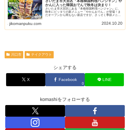
さいたま市大宮区「本格韓国料理ハンジャン」や
かんに入った韓国おでんで秋冬は決まり！
さいたま市大宮区にある『本格韓国料理ハンジャン』に、
秋冬にピッタリの新メニュー「やかんおでん」が登場！ま
だオープンから間もない新店ですが、さっそく季節メニュ
ーが提供され始めたので、再び取材させていただきまし
た。寒い時期に嬉しいチュクミサムギ...
2024.10.20
jikomanpuku.com
川口市
テイクアウト
シェアする
X
Facebook
LINE
0
komashiをフォローする