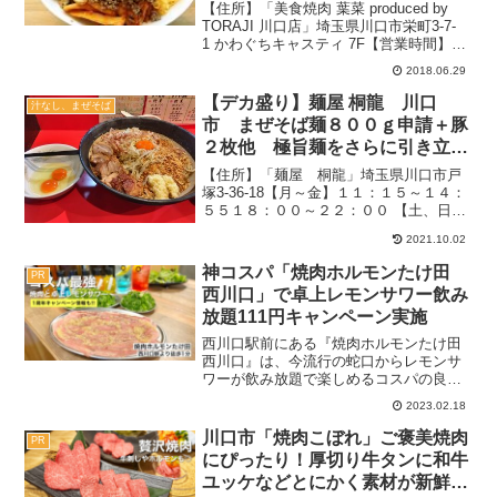
☆十六穀米あり
【住所】「美食焼肉 葉菜 produced by
TORAJI 川口店」埼玉県川口市栄町3-7-
1 かわぐちキャスティ 7F【営業時間】ラ
ンチ：11:00～16:00ディナー：16:00～
2018.06.29
23:00（L.O.22：30）52席テーブル席、
座...
【デカ盛り】麺屋 桐龍 川口
汁なし、まぜそば
市 まぜそば麺８００ｇ申請＋豚
２枚他 極旨麺をさらに引き立て
る名トッピングをとくと見よ！！
【住所】「麺屋 桐龍」埼玉県川口市戸
【自家製麺】
塚3-36-18【月～金】１１：１５～１４：
５５１８：００～２２：００ 【土、日】
１１：１５～２２：００（日曜２１：３
2021.10.02
０まで）（通し営業）・材料切れ次第終
了基本は上記だが、夏休みなどこれがす
神コスパ「焼肉ホルモンたけ田
PR
べてではないの...
西川口」で卓上レモンサワー飲み
放題111円キャンペーン実施
西川口駅前にある『焼肉ホルモンたけ田
西川口』は、今流行の蛇口からレモンサ
ワーが飲み放題で楽しめるコスパの良い
焼肉店。ちょうど1周年を迎えるタイミン
2023.02.18
グでお得なキャンペーンを実施するとい
うことで、取材に行ってきました！期間
川口市「焼肉こぼれ」ご褒美焼肉
PR
が終わってもリーズナ...
にぴったり！厚切り牛タンに和牛
ユッケなどとにかく素材が新鮮で