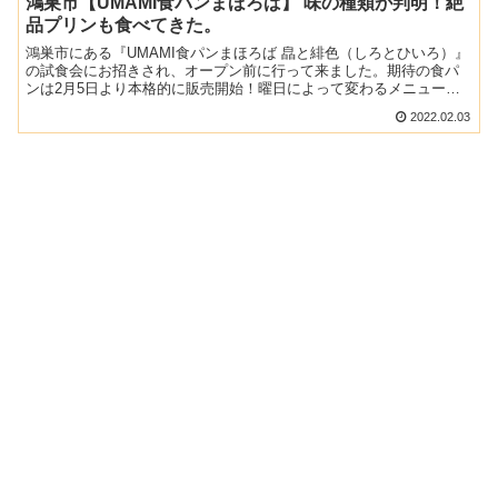
鴻巣市【UMAMI食パンまほろば】 味の種類が判明！絶
品プリンも食べてきた。
鴻巣市にある『UMAMI食パンまほろば 皛と緋色（しろとひいろ）』
の試食会にお招きされ、オープン前に行って来ました。期待の食パ
ンは2月5日より本格的に販売開始！曜日によって変わるメニューや
食パン以外に絶品プリンもあったのでぜひ参考にしてくだ...
2022.02.03