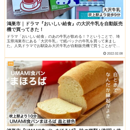
鴻巣市｜ドラマ『おいしい給食』の大沢牛乳を自動販売
機で買ってきた！
ドラマ「おいしい給食」のあの牛乳が飲める！？ということで、埼
玉県鴻巣市にある「大沢牛乳」で紙パックの牛乳を買って来まし
た。人気ドラマでお馴染み大沢牛乳が自動販売機で買うことができ
るので、ぜひ参考にしてください♪記事のメニューや料金は当時の
2022.02.08
情...
PR