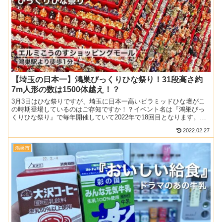
【埼玉の日本一】鴻巣びっくりひな祭り！31段高さ約
7m人形の数は1500体越え！？
3月3日はひな祭りですが、埼玉に日本一高いピラミッドひな壇がこ
の時期登場しているのはご存知ですか！？イベント名は『鴻巣びっ
くりひな祭り』で毎年開催していて2022年で18回目となります。圧
巻の迫力あるひな壇がショッピングモールに飾ってあるの...
2022.02.27
鴻巣市