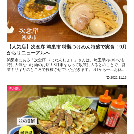
【人気店】次念序 鴻巣市 特製つけめん特盛で実食！9月
からリニューアルへ
鴻巣市にある「次念序 （じねんじょ）」さんは、埼玉県内の中でも
特に人気なつけ麺のお店！8月末をもって改装に入るとのことで、営
業ギリギリのところで投稿させていただきます。9月から一旦お休み
に入り12月上旬オープンとのことなので、その時のおさら...
2022.11.13
デカ盛り