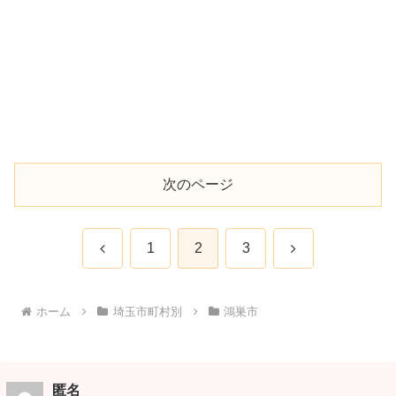
次のページ
前
次
1
2
3
へ
へ
ホーム
埼玉市町村別
鴻巣市
匿名