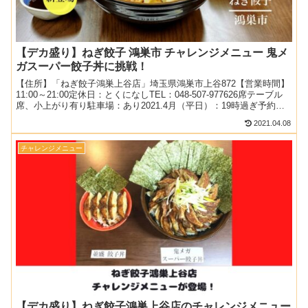
【デカ盛り】ねぎ餃子 鴻巣市 チャレンジメニュー 鬼メ
ガスーパー餃子丼に挑戦！
【住所】「ねぎ餃子鴻巣上谷店」埼玉県鴻巣市上谷872【営業時間】
11:00～21:00定休日：とくになしTEL：048-507-977626席テーブル
席、小上がり有り駐車場：あり2021.4月（平日）：19時過ぎ予約訪
問コロナの影響で営業時...
2021.04.08
チャレンジメニュー
【デカ盛り】ねぎ餃子鴻巣上谷店のチャレンジメニュー