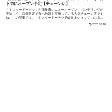
下旬にオープン予定【チェーン店】
「ミスタードーナツ」が鴻巣市にニューオープン！ポンデリングが
美味しく、店舗限定で食べ放題も実施している人気チェーン店です
ね。この記事では、「ミスタードーナツ Fuji吹上ショップ」の場所
や、4月の開店に向けての求人情報を合わせて紹介します！...
2020.02.10