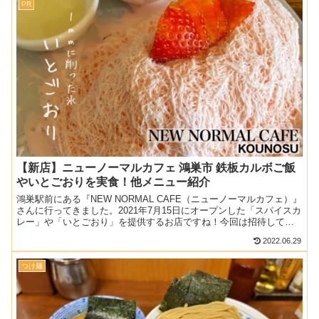
PR
【新店】ニューノーマルカフェ 鴻巣市 鉄板カルボご飯
やいとごおりを実食！他メニュー紹介
鴻巣駅前にある『NEW NORMAL CAFE（ニューノーマルカフェ）』
さんに行ってきました。2021年7月15日にオープンした「スパイスカ
レー」や「いとごおり」を提供するお店ですね！今回は招待してい
ただいたので、おすすめメニューとどんなメ...
2022.06.29
つけ麺