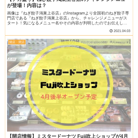
が登場！内容は？
画像は『ねぎ餃子鴻巣上谷店』のInstagramより全国初のねぎ餃子専
門店である『ねぎ餃子鴻巣上谷店』から、チャレンジメニューがス
タート！気になるメニュー名やその内容が判明したのでお伝えしま
すね♪記事内のメニューや料金は当時の情報です。現在...
2021.04.03
開店・閉店
【開店情報】ミスタードーナツ Fuji吹上ショップが4月