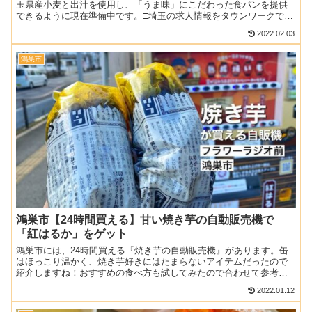
玉県産小麦と出汁を使用し、「うま味」にこだわった食パンを提供
できるように現在準備中です。□埼玉の求人情報をタウンワークで探
す□▶鴻巣市のアルバイト・正社員募集▶鴻巣市のオープ...
2022.02.03
鴻巣市
鴻巣市【24時間買える】甘い焼き芋の自動販売機で
「紅はるか」をゲット
鴻巣市には、24時間買える『焼き芋の自動販売機』があります。缶
はほっこり温かく、焼き芋好きにはたまらないアイテムだったので
紹介しますね！おすすめの食べ方も試してみたので合わせて参考に
してください♪【追記】2022年1月現在売り切れの報告を多...
2022.01.12