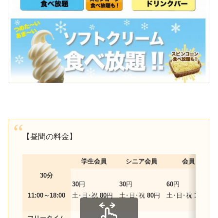
【昼間の料金】
学生会員
シニア会員
会員
30分
30
円
30
円
60
円
1
11:00～18:00
土･日･祝
80
円
土･日･祝
80
円
土･日･祝
100
円