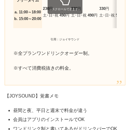
フリータイム
230
円
230
円
330
円
6
スクロールできます
a. 11:00～18:00
土･日･祝
490
円
土･日･祝
490
円
土･日･祝
590
円
b. 15:00～20:00
引用：ジョイサウンド
※全プランワンドリンクオーダー制。
※すべて消費税抜きの料金。
【JOYSOUND】覚書メモ
昼間と夜、平日と週末で料金が違う
会員はアプリのインストールでOK
ワンドリンク制と書いてあるがドリンクバーでOK