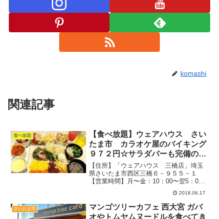
komashi
関連記事
【食べ放題】ウェアハウス さい
食べ放題
たま市 カラオケ屋のバイキング
９７２円☆サラダバーも完備のメ
ニュを紹介
【住所】「ウェアハウス 三橋店」埼玉
県さいたま市西区三橋６－９５５－１
【営業時間】月〜金：10：00〜翌5：00
土・日・祝：9：00〜翌5：00定休日：無
2018.06.17
休４０名の部屋あり駐車場：あり喫煙可
２０１８．６月（週末）：１４時過ぎ待
マンゴツリーカフェ 西大宮 ガパ
さいたま市
ちなし（ギリギ...
オやトムヤムヌードルを食べてき