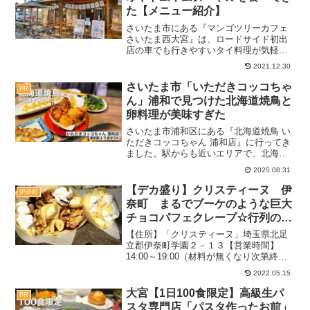
た【メニュー紹介】
さいたま市にある『マンゴツリーカフェ
さいたま西大宮』は、ロードサイド初出
店の車でも行きやすいタイ料理が気軽に
いただけるお店。オープン前にも記事に
2021.12.30
しましたが、実際に行って来たのでメニ
ューなどを紹介しますね！記事のメニュ
さいたま市「いただきコッコちゃ
PR
ーや料金は当時の情報で...
ん」浦和で見つけた北海道焼鳥と
卵料理が美味すぎた
さいたま市浦和区にある『北海道焼鳥 い
ただきコッコちゃん 浦和店』に行ってき
ました。駅からも近いエリアで、北海道
焼鳥やあべ養鶏場の「下川六〇酵素卵」
2025.08.31
を使用した卵料理も人気の居酒屋さんで
す。また、煙モクモク系ではなくカジュ
【デカ盛り】クリスティーヌ 伊
伊奈町
アルに寄れる串焼き屋...
奈町 まるでブーケのような巨大
チョコパフェクレープ☆行列の人
気店のメニューも紹介
【住所】「クリスティーヌ」埼玉県北足
立郡伊奈町学園２－１３【営業時間】
14:00～19:00（材料が無くなり次第終
了）定休日：月・火・水・木用駐車場：
2022.05.15
なし２０１８．６月（週末）：１４時過
ぎ待ち２０人以上関連：デカ盛りの記事
大宮【1日100食限定】高級生パ
PR
一覧 関連：デザー...
スタ専門店「パスタ作ったお前」