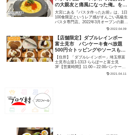
の大親友と痛風になった俺。を食
べてきた
大宮にある『パスタ作ったお前』は、1日
100食限定というレア感がすんごい高級生
パスタ専門店。2022年3月オープンの新し
いお店ですが、サービス内容やインパク
2022.04.09
トのある店名のおかげで気になってる方
も多かったのではないでしょうか？今回
【店舗限定】ダブルレインボー
イベント
は2つのメニ...
富士見市 パンケーキ食べ放題
500円☆トッピングやソースも6
種類完備！！
【住所】「ダブルレインボー」埼玉県富
士見市山室1-1313 ららぽーと富士見
3F【営業時間】11:00～22:00パンケーキ
食べ放題14:00～最終受付17:00定休日：
2021.04.11
不定休88席テーブル席、ソファー席駐車
場：あり禁煙2018.7月（平...