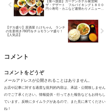
【食べ放題】ガーデンホテル紫雲閣
ザ・デザート フルバイキング１８００
円☆寿司・カニなど週替わりメニューあ
り
【デカ盛り】居酒屋 たけちゃん ランチ
の生姜焼き780円をチョモランマ盛り！
【人気店】
コメント
コメントをどうぞ
メールアドレスが公開されることはありません。
お店や記事に対する過度な批判的内容は、承認・公開致しません
のでご了承ください。情報提供・行ってきた報告などもお待ちし
ています。反映にタイムラグがあるので、また見に来てください
ね！