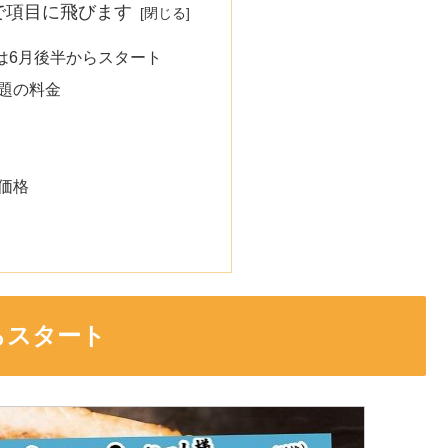
で項目に飛びます
は6月後半からスタート
題の料金
価格
らスタート