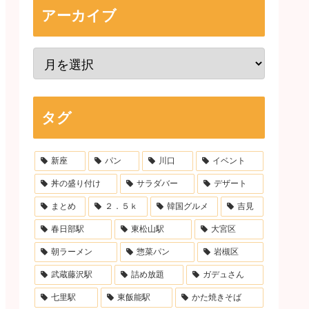
アーカイブ
タグ
新座
パン
川口
イベント
丼の盛り付け
サラダバー
デザート
まとめ
２．５ｋ
韓国グルメ
吉見
春日部駅
東松山駅
大宮区
朝ラーメン
惣菜パン
岩槻区
武蔵藤沢駅
詰め放題
ガデュさん
七里駅
東飯能駅
かた焼きそば