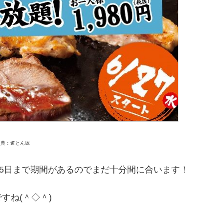
出典：道とん堀
25日まで期間があるのでまだ十分間に合います！
すね(＾◇＾)