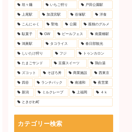
坦々麺
いちご狩り
戸田公園駅
上尾駅
加茂宮駅
谷塚駅
洋食
こんにゃく
聖地
公園
孤独のグルメ
駄菓子
GW
ビールフェス
南栗橋駅
鴻巣駅
タコライス
春日部観光
しいたけ狩り
フジ
トゥンカロン
たまごサンド
豆腐スイーツ
鶏白湯
ズコット
そぼろ丼
商業施設
西東京
四谷
ランチパック
南浦和
夜営業
新潟
ミルクレープ
上福岡
４ｋ
ときがわ町
カテゴリー検索