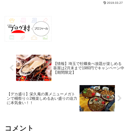
日：無休TEL：049-249-8309127席テーブ
2019.03.27
ル席駐車場：42台禁煙2018.10月（平
日）：12時過...
【情報】埼玉で牡蠣食べ放題が楽しめる
葵屋は2月末まで1980円でキャンペーン中
【期間限定】
【デカ盛り】栄久庵の裏メニューメガト
ンで桶祭り☆2種楽しめるあい盛りの迫力
に本気食い！！
コメント