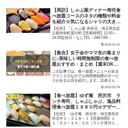
【再訪】しゃぶ葉ディナー寿司食
伊奈町
べ放題コースのネタの種類や料金
を紹介☆気になるシャリの大きさ
は？【リベンジ】
【住所】「しゃぶ葉 伊奈店」埼玉県北足
立郡伊奈町栄3-80【営業時間】11:00～
24:00定休日：なしTEL：048-720-
5118140席駐車場：あり2019.11月（週
2020.03.10
末）：19時過ぎ待ちなし関連：食べ放題
の記事一覧関連：しゃぶしゃ...
【集合】女子会やママ友の集まり
まとめ系記事
に♪美味しい時間無制限の食べ放
題おすすめ・まとめ【週末OKな
お店あり】
この記事では、食べ放題メニューがある
ブランドのなかでも時間無制限のサービ
スがあるお店を紹介します。読者さんか
ら時間無制限のお店を探しやすいように
2019.03.28
と、リクエストがあったので作ってみま
した♪ 特に平日のランチタイムはそうい
【食べ放題】ゆず庵 所沢市 ラ
食べ放題
ったお店が多いので、集...
ンチ寿司、しゃぶしゃぶ、逸品料
理食べ放題１９８０円☆デザート
も対象で大満足【土日OK】
【住所】「ゆず庵 所沢市」埼玉県所沢
市北中１－２１８－１【営業時間】１
１：００～２４：００（ランチ受付１
４：３０まで）１３６席：２５卓駐車