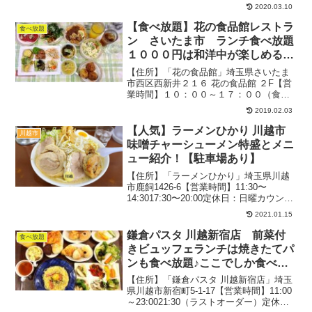
2020.03.10
場：８１台（共有）クレジットカード：
可関連：食べ放題の記事一覧店名にある
【食べ放題】花の食品館レストラ
食べ放題
通り「ゆず」が随所にピカリ。こ...
ン さいたま市 ランチ食べ放題
１０００円は和洋中が楽しめる超
優良バイキングだった
【住所】「花の食品館」埼玉県さいたま
市西区西新井２１６ 花の食品館 ２F【営
業時間】１０：００～１７：００（食べ
放題は土日祝のみ）定休日：月、火曜日
2019.02.03
約３０席テーブル席駐車場：あり２０１
８．６月（日曜）：１１時過ぎ待ちなし
【人気】ラーメンひかり 川越市
川越市
関連：食べ放題の記事...
味噌チャーシューメン特盛とメニ
ュー紹介！【駐車場あり】
【住所】「ラーメンひかり」埼玉県川越
市鹿飼1426-6【営業時間】11:30〜
14:3017:30〜20:00定休日：日曜カウンタ
ー、テーブル席、座敷有り駐車場：あり
2021.01.15
2021.1月（平日）：12時過ぎ待ち４組く
らいコロナの影響で営業時間など...
鎌倉パスタ 川越新宿店 前菜付
食べ放題
きビュッフェランチは焼きたてパ
ンも食べ放題♪ここでしか食べれ
ないメニューを紹介
【住所】「鎌倉パスタ 川越新宿店」埼玉
県川越市新宿町5-1-17【営業時間】11:00
～23:0021:30（ラストオーダー）定休