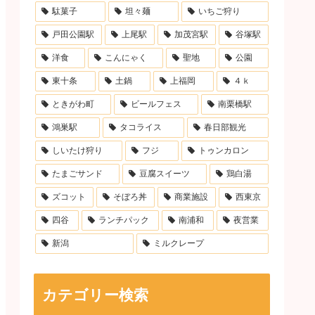
駄菓子
坦々麺
いちご狩り
戸田公園駅
上尾駅
加茂宮駅
谷塚駅
洋食
こんにゃく
聖地
公園
東十条
土鍋
上福岡
４ｋ
ときがわ町
ビールフェス
南栗橋駅
鴻巣駅
タコライス
春日部観光
しいたけ狩り
フジ
トゥンカロン
たまごサンド
豆腐スイーツ
鶏白湯
ズコット
そぼろ丼
商業施設
西東京
四谷
ランチパック
南浦和
夜営業
新潟
ミルクレープ
カテゴリー検索