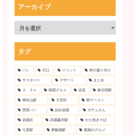
アーカイブ
タグ
パン
川口
イベント
丼の盛り付け
サラダバー
デザート
まとめ
２．５ｋ
韓国グルメ
吉見
春日部駅
東松山駅
大宮区
朝ラーメン
惣菜パン
詰め放題
ガデュさん
岩槻区
武蔵藤沢駅
かた焼きそば
七里駅
東飯能駅
孤独のグルメ