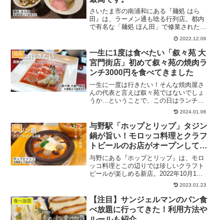
さいたま市の南浦和にある『麺処 はら
田』は、ラーメン通も唸る行列店。都内
で有名な「麺処 ほん田」で修業された方
が店主らしく、東十条時代に唯一似た一
2022.12.06
杯が食べられるともよく聞きます。振り
返ればそのお店には行ったことがあった
一生に1度は食べたい「叙々苑 大
焼肉
ので期待して訪問してみ...
宮門街店」初めて叙々苑の焼肉ラ
ンチ3000円を食べてきました
一生に一度は行きたい！そんな焼肉屋さ
んの代表と言えば叙々苑ではないでしょ
うか…ということで、この日はランチで
もいいから食べてみようと『叙々苑 大宮
2024.01.06
門街店』に行ってきました。ちょいリッ
チな価格でしたが、接待の場所としても
与野駅「ホップとリップ」タジン
PR
知っておいて損はありま...
鍋が旨い！モロッコ料理とクラフ
トビールのお店がオープンして
た。
与野にある『ホップとリップ』は、モロ
ッコ料理とこの辺りでは珍しいクラフト
ビールが楽しめる新店。2022年10月1日
にオープンしたばかりで、この日はお店
2023.01.23
の方からお声がけいただき取材させてい
ただきました！週替わりのクラフトビー
【注目】サンジェルマンのパン食
食べ放題
ルは通うたびにワク...
べ放題に行ってきた！利用方法や
ルールも紹介