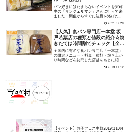
パン好きにはたまらないイベントを実施
中の「サンジェルマン」さんに行って来
ました！開催からすぐに注目を浴びた本
企画。想像以上に混雑したことから、朝
2021.07.28
の部は7月28日をもって休止になるほど大
人気とのこと。実際に利用してみたの
【人気】食パン専門店一本堂 坂
坂戸市
で、ルールなども参考に...
戸若葉店の種類と値段の紹介☆焼
きたては時間割でチェック【全国
チェーン】
全国的に有名な食パン専門店「一本堂」
の限定メニュー・料金・種類・焼き上が
り時間などを訪問した店舗をもとに紹介
☆季節によってラインナップが変わった
2019.11.12
りするので、ぜひ参考にしてください♪
【イベント】餃子フェス中野2019は10月