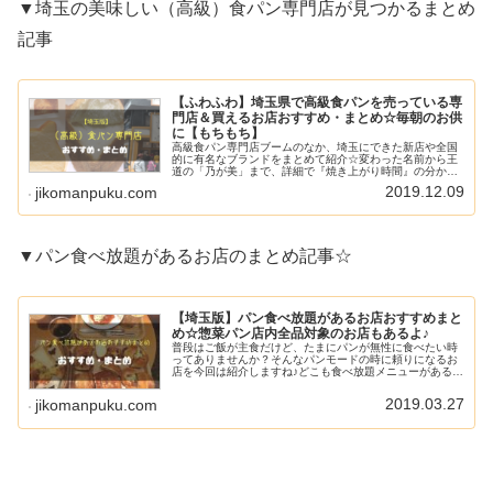
▼埼玉の美味しい（高級）食パン専門店が見つかるまとめ
記事
【ふわふわ】埼玉県で高級食パンを売っている専
門店＆買えるお店おすすめ・まとめ☆毎朝のお供
に【もちもち】
高級食パン専門店ブームのなか、埼玉にできた新店や全国
的に有名なブランドをまとめて紹介☆変わった名前から王
道の「乃が美」まで、詳細で『焼き上がり時間』の分かる
店舗もあるので訪問前の参考にしてください♪
2019.12.09
jikomanpuku.com
▼パン食べ放題があるお店のまとめ記事☆
【埼玉版】パン食べ放題があるお店おすすめまと
め☆惣菜パン店内全品対象のお店もあるよ♪
普段はご飯が主食だけど、たまにパンが無性に食べたい時
ってありませんか？そんなパンモードの時に頼りになるお
店を今回は紹介しますね♪どこも食べ放題メニューがあるお
店ですが、それぞれサービス内容には特色があります。
「店内商品をすべて食べ放題」「焼...
2019.03.27
jikomanpuku.com