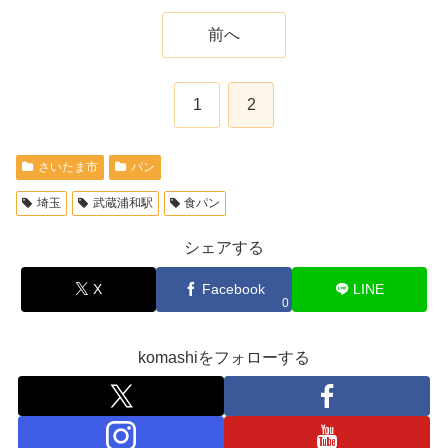
前へ
1
2
さいたま市
パン
埼玉
武蔵浦和駅
食パン
シェアする
X
Facebook
LINE
0
komashiをフォローする