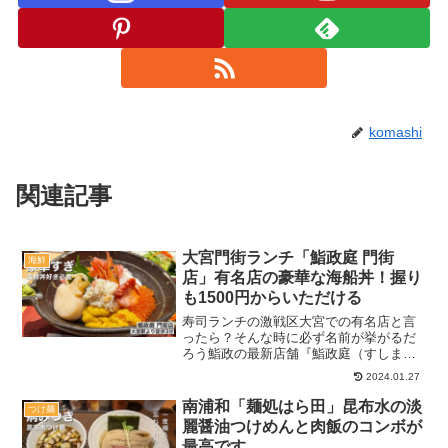
komashi
関連記事
大宮門街ランチ「鮨政庭 門街
海鮮
店」有名店の豪華な海船丼！握り
も1500円からいただける
寿司ランチの激戦区大宮での有名店と言
ったら？そんな時に必ず名前が挙がるだ
ろう鮨政の最新店舗『鮨政庭（すしまさ
てい）門街店』へ行ってきました。お馴
2024.01.27
染みのにぎりランチから、豪華な海鮮丼
を発見してきたので、ぜひチェックして
南浦和「麺処はら田」昆布水の淡
つけ麺
くださいね♪記事のメニュ...
麗醤油つけめんと肉飯のコンボが
最高です。