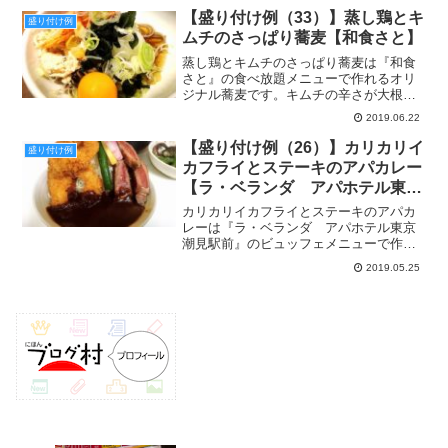
丼です。盛り付け例とは、食べ放題を楽
【盛り付け例（33）】蒸し鶏とキ
盛り付け例
しむための参考画像のよう...
ムチのさっぱり蕎麦【和食さと】
蒸し鶏とキムチのさっぱり蕎麦は『和食
さと』の食べ放題メニューで作れるオリ
ジナル蕎麦です。キムチの辛さが大根お
ろしでマイルドになり、サラダ感覚でさ
2019.06.22
っぱりいただける一杯。盛り付け例と
は、食べ放題を楽しむための参考画像の
【盛り付け例（26）】カリカリイ
盛り付け例
ようなものです。イマジネー...
カフライとステーキのアパカレー
【ラ・ベランダ アパホテル東京
潮見駅前】
カリカリイカフライとステーキのアパカ
レーは『ラ・ベランダ アパホテル東京
潮見駅前』のビュッフェメニューで作れ
るオリジナルカレーです。専門店を出す
2019.05.25
ほど力を入れたアパホテル自慢のカレー
をビュッフェのメインでもあるステー
キ、カレーとの相性抜群のイ...