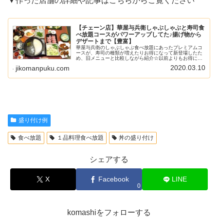
▼作った店舗の詳細や記事はこちらからご覧ください
【チェーン店】華屋与兵衛しゃぶしゃぶと寿司食
べ放題コースがパワーアップしてた♪揚げ物から
デザートまで【豊富】
華屋与兵衛のしゃぶしゃぶ食べ放題にあったプレミアムコ
ースが、寿司の種類が増えたりお得になって新登場したた
め、旧メニューと比較しながら紹介☆以前よりもお得にな
った内容をぜひチェックしてください♪
2020.03.10
jikomanpuku.com
盛り付け例
食べ放題
１品料理食べ放題
丼の盛り付け
シェアする
X
Facebook
LINE
0
komashiをフォローする