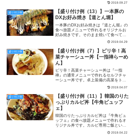
ヨを合わせる二重奏、好きなだけ肉を盛
2019.09.27
ることも可能な欲張りな一杯。盛り付け
例とは、食べ放題を楽しむための参考画
【盛り付け例（13）】一本豚の
盛り付け例
像のようなものです。...
DXお好み焼き【道とん堀】
一本豚のDXお好み焼きは『道とん堀』の
食べ放題メニューで作れるオリジナルお
好み焼きです。そのまま焼いて食べても
美味しい豚を1本丸々トッピングした豪快
2019.04.29
な一品です。盛り付け例とは、食べ放題
を楽しむための参考画像のようなもので
【盛り付け例（7）】ピリ辛！高
盛り付け例
す。イマジネーション...
菜チャーシュー丼【一指禅らーめ
ん】
ピリ辛！高菜チャーシュー丼は『一指
禅』の通常メニューで作れるセルフチャ
ーシュー丼です。卓上装備の高菜をトッ
ピングすることで辛さの刺激を加え、一
2019.04.07
口分をレンゲですくいスープに浸すこと
で、一指禅自慢の味とコラボレーション
【盛り付け例（11）】韓国のりた
盛り付け例
することができます。盛り付...
っぷりカルビ丼【牛角ビュッフ
ェ】
韓国のりたっぷりカルビ丼は『牛角ビュ
ッフェ』の食べ放題メニューで作れるオ
リジナル丼です。カルビ専用ご飯という
間違えようのないメニューがあるので、
2019.04.22
ただ肉を焼くだけでウマいを約束された