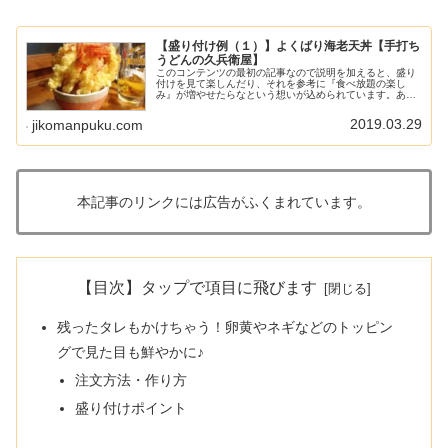
【盛り付け例（１）】よくばり海老天丼【手打ち
うどんの久兵衛屋】
このコンテンツの最初の記事なので説明を加えると、盛り
付けを見て楽しんだり、それを参考に『食べ放題の楽し
み』が増やせたらなという想いが込められています。ある
程度ページが増えたら、盛り付け例のギャラリーページを
作ろうと思っているので、少しだけ自...
2019.03.29
jikomanpuku.com
本記事のリンクには広告がふくまれています。
【目次】タップで項目に飛びます
残ったタレもかけちゃう！卵黄やネギなどのトッピン
グで見た目も鮮やかに♪
注文方法・作り方
盛り付けポイント