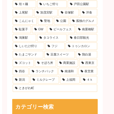
坦々麺
いちご狩り
戸田公園駅
上尾駅
加茂宮駅
谷塚駅
洋食
こんにゃく
聖地
公園
孤独のグルメ
駄菓子
GW
ビールフェス
南栗橋駅
鴻巣駅
タコライス
春日部観光
しいたけ狩り
フジ
トゥンカロン
たまごサンド
豆腐スイーツ
鶏白湯
ズコット
そぼろ丼
商業施設
西東京
四谷
ランチパック
南浦和
夜営業
新潟
ミルクレープ
上福岡
４ｋ
ときがわ町
カテゴリー検索