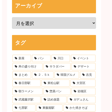
アーカイブ
タグ
新座
パン
川口
イベント
丼の盛り付け
サラダバー
デザート
まとめ
２．５ｋ
韓国グルメ
吉見
春日部駅
東松山駅
大宮区
朝ラーメン
惣菜パン
岩槻区
武蔵藤沢駅
詰め放題
ガデュさん
七里駅
東飯能駅
かた焼きそば