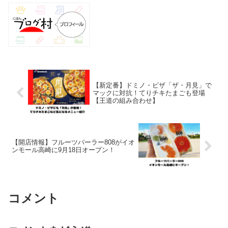
【新定番】ドミノ・ピザ「ザ・月見」で
マックに対抗！てりチキたまごも登場
【王道の組み合わせ】
【開店情報】フルーツパーラー808がイオ
ンモール高崎に9月18日オープン！
コメント