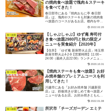
の焼肉食べ放題で塊肉＆ステーキ
を食べてきた！
春日部市にある『焼肉おもに亭 春日部
店』は、塊肉やステーキも対象の焼肉食
べ放題のコースがあるお店。都内を中心
に何店舗かありますが、埼玉には越谷レ
2022.02.20
イクタウンにもあるようです。約3000円
から楽しめる内容だったので、ぜひ参考
【しゃぶしゃぶ】ゆず庵 寿司付
食べ放題
にしてください♪記事...
き食べ放題2980円と秋の限定メ
ニューを実食紹介【2020年】
【住所】「ゆず庵 新座野火止店」埼玉県
新座市野火止4-2-9【営業時間】11:00～
24:00（最終入店22:00）ランチメニュー
のご注文は14:30まで定休日：とくになし
2020.10.31
TEL：048-423-3709136席テーブル席・バ
リアフリー対応...
【焼肉ステーキも食べ放題】お好
食べ放題
み焼本舗のプレミアムコースを利
用してきた！
川越市にある『お好み焼本舗 川越新宿
店』は、鉄板焼きが楽しめて食べ放題メ
ニューがあるお店。お好み焼きともんじ
ゃのイメージが強いと思いますが、海鮮
2022.01.08
や焼肉も充実してるのはご存知ですか？
今回はあえてお好み焼き以外のメニュー
所沢市「チーズガーデン エミテ
食べ放題