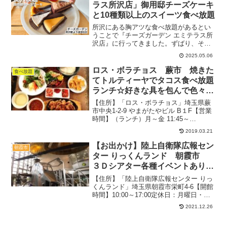
に注目して、「おこほん」...
ラス所沢店」御用邸チーズケーキ
と10種類以上のスイーツ食べ放題
所沢にある胸アツな食べ放題があるとい
うことで『チーズガーデン エミテラス所
沢店』に行ってきました。ずばり、その
内容は御用邸チーズケーキを含むチーズ
2025.05.06
ケーキが食べ放題というもの。エミテラ
ス所沢自体はできた当初めっちゃ混んで
ロス・ボラチョス 蕨市 焼きた
食べ放題
いましたが、だいぶ落ち...
てトルティーヤでタコス食べ放題
ランチ☆好きな具を包んで色々楽
しめるぞ♪
【住所】「ロス・ボラチョス」埼玉県蕨
市中央1-2-9 やまがたやビル B１F【営業
時間】（ランチ）月～金 11:45～
14:30(L.O.14:00)（ディナー）月～木
2019.03.21
17:30～翌0:00(L.O.23:30)金土・祝前
17:30～0...
【お出かけ】陸上自衛隊広報セン
朝霞市
ター りっくんランド 朝霞市
３Ｄシアター各種イベントありで
遊びつくそう♪
【住所】「陸上自衛隊広報センター りっ
くんランド」埼玉県朝霞市栄町4-6【開館
時間】10:00～17:00定休日：月曜日・第4
火曜日（祝日の場合は翌日） 、年末年始
2021.12.26
TEL：03-3924-4176駐車場：40台（無
料）入館料：無料2018....