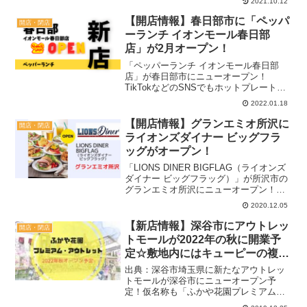
2021.10.12
ポットになると思うので、楽しみですね
♪ 記事内のオープン予定日などは、あく
【開店情報】春日部市に「ペッパ
開店・閉店
まで目安です。実際と...
ーランチ イオンモール春日部
店」が2月オープン！
「ペッパーランチ イオンモール春日部
店」が春日部市にニューオープン！
TikTokなどのSNSでもホットプレートを
使って作る動画が流行ったので、気にな
2022.01.18
っていた人も多いのではないでしょう
か？目の前で焼き上げるステーキが魅力
【開店情報】グランエミオ所沢に
開店・閉店
の人気店がショッピング...
ライオンズダイナー ビッグフラ
ッグがオープン！
「LIONS DINER BIGFLAG（ライオンズ
ダイナー ビッグフラッグ）」が所沢市の
グランエミオ所沢にニューオープン！自
分だけのオリジナルハンバーガーも楽し
2020.12.05
めるビュッフェレストランとのことで楽
しみですね♪記事内のメニューや料金は当
【新店情報】深谷市にアウトレッ
開店・閉店
時の...
トモールが2022年の秋に開業予
定☆敷地内にはキューピーの複合
施設も?!【期待】
出典：深谷市埼玉県に新たなアウトレッ
トモールが深谷市にニューオープン予
定！仮名称も「ふかや花園プレミアム・
アウトレット」と発表済みで、同敷地内