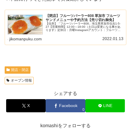
【閉店】フルーツパーラー808 草加市 フルーツ
サンドメニューや予約方法【売り切れ御免】
【住所】「フルーツパーラー808」埼玉県草加市住吉1-5-
27【営業時間】12:00～18:00（土日は変更になる事があ
ります）定休日：月曜Instagramアカウント：フルーツパ
ーラー808テイクアウト専門（店頭にイス有）駐車場：な
し20...
2022.01.13
jikomanpuku.com
開店・閉店
オープン情報
シェアする
X
Facebook
LINE
0
komashiをフォローする