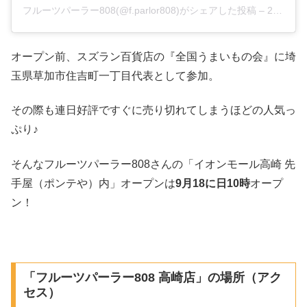
フルーツパーラー808(@f.parlor808)がシェアした投稿
–
2020年 9月月16日午後10時49分PDT
オープン前、スズラン百貨店の『全国うまいもの会』に埼
玉県草加市住吉町一丁目代表として参加。
その際も連日好評ですぐに売り切れてしまうほどの人気っ
ぷり♪
そんなフルーツパーラー808さんの「イオンモール高崎 先
手屋（ポンテや）内」オープンは
9月18に日10時
オープ
ン！
「フルーツパーラー808 高崎店」の場所（アク
セス）