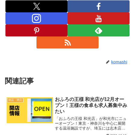
komashi
関連記事
おふろの王様 和光店が12月オー
開店・閉店
プン！王様の食卓も求人募集中み
たい
「おふろの王様 和光店」が和光市にニュ
ーオープン！東京・神奈川を中心に展開
する温浴施設ですが、埼玉には志木店が
あります。お風呂好きにとって期待のス