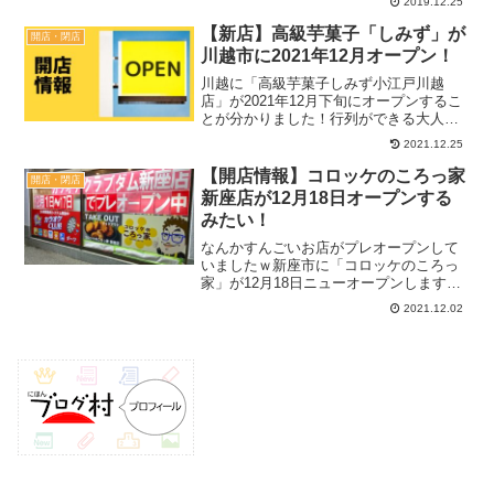
2019.12.25
にはキューピーの複合施設「深谷テラ
ス ヤサイな仲間たちファーム」も建設
【新店】高級芋菓子「しみず」が
開店・閉店
予定。まだちょっと先の話にな...
川越市に2021年12月オープン！
川越に「高級芋菓子しみず小江戸川越
店」が2021年12月下旬にオープンするこ
とが分かりました！行列ができる大人気
スイーツショップということで、スイー
2021.12.25
トポテトや芋パフェなど、どんな芋スイ
ーツが並ぶのか楽しみですね！記事内の
【開店情報】コロッケのころっ家
開店・閉店
オープン予定日などは...
新座店が12月18日オープンする
みたい！
なんかすんごいお店がプレオープンして
いましたｗ新座市に「コロッケのころっ
家」が12月18日ニューオープンします！
色々ツッコミどころ満載ですが、けっこ
2021.12.02
う楽しみにしているので判明してる情報
を紹介します。記事内のオープン予定日
などは、あくまで目安...