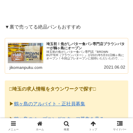
▼裏で売ってる絶品パンもおすすめ
埼玉初！焦がしバター食パン専門店ブラウンバタ
ーが鶴ヶ島にオープン
埼玉初の焦がしバター食パン専門店『BROWN
BUTTER（ブラウンバター）』が2021年5月31日鶴ヶ島に
オープン！今回はプレオープンに招待いただいたので、商
品や店舗のようすを紹介しますね♪記事内のオープン予定日
などは、あくまで目安です。...
2021.06.02
jikomanpuku.com
□
埼玉の求人情報をタウンワークで探す
□
▶
鶴ヶ島のアルバイト・正社員募集
▶
鶴ヶ島のオープニングスタッフ募集を見る
メニュー
ホーム
検索
トップ
サイドバー