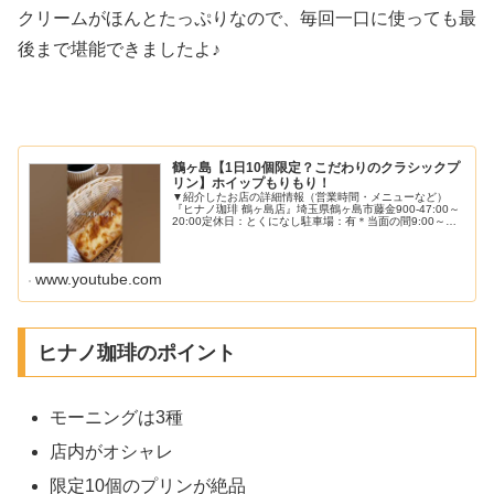
クリームがほんとたっぷりなので、毎回一口に使っても最
後まで堪能できましたよ♪
鶴ヶ島【1日10個限定？こだわりのクラシックプ
リン】ホイップもりもり！
▼紹介したお店の詳細情報（営業時間・メニューなど）
『ヒナノ珈琲 鶴ヶ島店』埼玉県鶴ヶ島市藤金900-47:00～
20:00定休日：とくになし駐車場：有＊当面の間9:00～
18:00#埼玉グルメ #プリン #鶴ヶ島グルメーーーーーーー
ーーーー...
www.youtube.com
ヒナノ珈琲のポイント
モーニングは3種
店内がオシャレ
限定10個のプリンが絶品