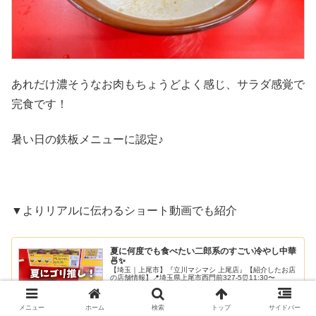
あれだけ濃そうなお肉もちょうどよく感じ、サラダ感覚で
完食です！
暑い日の鉄板メニューに認定♪
▼よりリアルに伝わるショート動画でも紹介
夏に何度でも食べたい二郎系のすごい冷やし中華
🍜✨
【埼玉｜上尾市】『立川マシマシ 上尾店』【紹介したお店
の店舗情報】📍埼玉県上尾市西門前327-5⏰11:30〜
15:0018:00〜21:30休：とくになし＊メニューや料金は当
時の情報です。現在とは異なる場合があるので予めご了承
ください。高...
メニュー
ホーム
検索
トップ
サイドバー