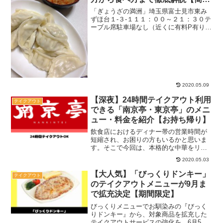
単】
「ぎょうざの満洲」埼玉県富士見市東み
ずほ台１-３-１１１：００～２１：３０テ
ーブル席駐車場なし（近くに有料P有り）
餃子特売日 火曜、金曜HP:ぎょうざの
満州３割以上美味い満洲の冷凍餃子餃子
といったら私の中ではぎょうざの満州っ
てくらいここの...
2020.05.09
【深夜】24時間テイクアウト利用
テイクアウト
できる「南京亭・東京亭」のメニ
ュー・料金を紹介【お持ち帰り】
飲食店におけるディナー帯の営業時間が
短縮され、お困りの方もいるかと思いま
す。そこで今回は、本格的な中華をリー
ズナブルな価格でいただけることで人気
2020.05.03
の『南京亭・東京亭』のテイクアウトメ
ニューを紹介！今では貴重な24時間体制
【大人気】「びっくりドンキー」
テイクアウト
でテイクアウトできるた...
のテイクアウトメニューが9月ま
で拡充決定【期間限定】
びっくりメニューでお馴染みの『びっく
りドンキー』から、対象商品を拡充した
テイクアウトサービスの強化を、6月5日