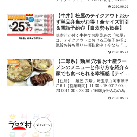
（金）からスタート！9月24日（木）まで
2020.06.05
の期間限定を予定しているのでぜひ早め
にチェックしておきましょう♪▼YouTube
【牛丼】松屋のテイクアウトおか
テイクアウト
も始めたの...
ず単品弁当がお得！全サイズ割引
＆電話予約◎【自炊勢も歓喜】
味噌汁が付く牛丼でお馴染みの『松屋』
は、テイクアウトにおける三拍子を揃え
絶賛お持ち帰りを機強化中！今なら「持
ち帰ってよし」「受け取るだけの簡単な
2020.05.21
お仕事」「ご飯炊けばOK」という最高の
環境が整っているので要チェックですよ♪
【二郎系】麺屋 穴場 お土産ラー
白岡市
記事内のメニューや料...
メンのメニューと作り方を紹介☆
家でも食べられる幸福感【テイク
アウト】
【住所】「麺屋 穴場」埼玉県白岡市篠津
716-1【営業時間】11:30～15:0017:00～
23:0011:30～23:00（16時頃仕込みの為30
分ぐらい閉めます）定休日：日曜カウン
2020.05.07
ターのみ駐車場：あり（パチ屋の駐車
場）関連：デカ盛りの...