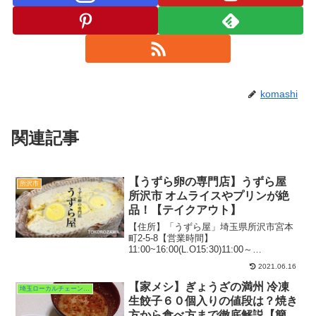
komashi
関連記事
【うずら卵の専門店】うずら屋
所沢市
所沢市 オムライスやプリンが絶
品！【テイクアウト】
【住所】「うずら屋」埼玉県所沢市宮本
町2-5-8【営業時間】
11:00~16:00(L.O15:30)11:00～
18:00(L.O17:30)定休日：日曜TEL：04-
2021.06.16
2935-3000以前はイートインがあったけど
現在休止中駐車場：あり2...
【家メシ】ぎょうざの満州 冷凍
埼玉ローカルチェーン・ブランド
生餃子６０個入りの値段は？焼き
方から食べ方まで徹底解説【簡