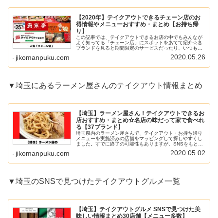
【2020年】テイクアウトできるチェーン店のお
得情報やメニューおすすめ・まとめ【お持ち帰
り】
この記事では、テイクアウトできるお店の中でもみんなが
よく知ってる「チェーン店」にスポットをあてて紹介☆各
ブランドを見ると期間限定のサービスだったり、いつもと
違うメニューが登場しています♪ショッピングモールの店舗
2020.05.26
jikomanpuku.com
を中心に臨休もしているので、合...
▼埼玉にあるラーメン屋さんのテイクアウト情報まとめ
【埼玉】ラーメン屋さん！テイクアウトできるお
店おすすめ・まとめ☆名店の味だって家で食べれ
る【37ブランド】
埼玉県内のラーメン屋さんで、テイクアウト・お持ち帰り
メニューを実施済みの店舗をマッピングして探しやすくし
ました。すでに終了の可能性もありますが、SNSをもとに
作成したので最新情報と合わせて活用ください。
2020.05.02
jikomanpuku.com
▼埼玉のSNSで見つけたテイクアウトグルメ一覧
【埼玉】テイクアウトグルメ SNSで見つけた美
味しい情報まとめ30店舗【メニュー多数】