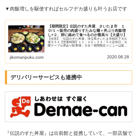
▼肉飯増しを駆使すればセルフデカ盛りも叶うお店です
【期間限定】伝説のすた丼屋 さいたま市 １
０/１～販売の肉盛りすたみな麺＋丼ぶり肉飯増
し×２、卵に絡めて食べるのが最高☆【大盛り】
【住所】「伝説のすた丼屋」埼玉県さいたま市桜区下大久
保９５４【営業時間】１１：００～２３：００定休日：火
曜テーブル席あり駐車場：８台＊期間限定メニューは販売
してない店舗もあるので事前に要確認。HP:伝説のすた丼
屋関連記事ご飯に合わないわけな...
2020.08.28
jikomanpuku.com
デリバリーサービスも連携中
『伝説のすた丼屋』は出前館と提携していて、一部店舗で