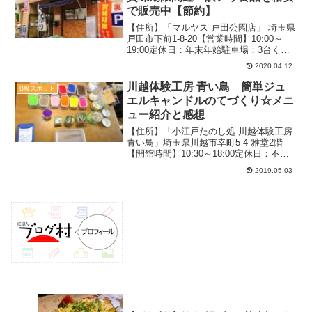
で販売中【節約】
【住所】「マルヤス 戸田公園店」 埼玉県
戸田市下前1-8-20【営業時間】10:00～
19:00定休日：年末年始駐車場：3台くら
い（お店の裏）2018.8月（平日）：お客
2020.04.12
さんは5～6人【追記】2019.8月20日上尾
に店舗移転のため閉店しま...
川越体験工房 青い鳥 簡単ジュ
B級スポット
エルキャンドルのてづくり☆メニ
ュー紹介と感想
【住所】「小江戸たのし処 川越体験工房
青い鳥」埼玉県川越市幸町5-4 雅堂2階
【開館時間】10:30～18:00定休日：不定
休TEL：049-225-2720駐車場：なし料
2019.05.03
金：体験内容により異なる2018.9月（週
末）：13時過ぎ待ちなし...