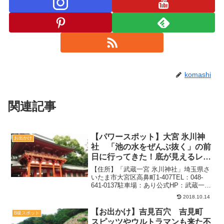
komashi
関連記事
【パワースポット】大宮 氷川神
お出かけ
社 「池の水をぜんぶ抜く」の前
日に行ってきた！底が見えるレア
景色に遭遇
【住所】「武蔵一宮 氷川神社」埼玉県さ
いたま市大宮区高鼻町1-407TEL：048-
641-0137駐車場：あり公式HP：武蔵一宮
氷川神社【追記】放送は2018.10月14日
2018.10.14
（日）20時から→ホタル復活へ大宮氷川
神社に1000人公式サイト...
【お出かけ】吉見百穴 吉見町
B級スポット
スピッツやウルトラマンも来た不