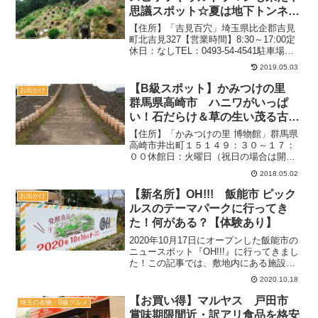
思議スポット☆夏は地下トンネル
でヒンヤリ～
【住所】「吉見百穴」埼玉県比企郡吉見
町北吉見327【営業時間】8:30～17:00定
休日：なしTEL：0493-54-4541駐車場：
あり入館料：大人300円、小学生200円
2019.05.03
2018.9月（週末）：11時過ぎ団体なし、
過ごしやすい混み具合関...
【B級スポット】かみつけの里
お出かけ
群馬県高崎市 ハニワがいっぱ
い！石だらけ＆草の生い茂る古墳
がすごかった
【住所】「かみつけの里 博物館」群馬県
高崎市井出町１５１４９：３０～１７：
００休館日：火曜日（祝日の場合は開
館）＊臨時休館の場合もあるので要確認
2018.05.02
駐車場：あり予算：入館する場合は２０
０円２０１８．４月（平日）：１４時過
【新名所】OH!!! 飯能市 ピック
お出かけ
ぎ空いている復元度は相当...
ルスのテーマパークに行ってき
た！何がある？【体験あり】
2020年10月17日にオープンした飯能市の
ニュースポット『OH!!!』に行ってきまし
た！この記事では、敷地内にある施設の
紹介と駐車場情報を紹介しますね。駐車
2020.10.18
場は複数用意【住所】埼玉県飯能市飯能
1333パーキングは施設目の前と道を挟ん
【お買い得】マルヤス 戸田市
埼玉の名物・B級グルメ
だ公園...
賞味期限間近・訳アリ食品を格安