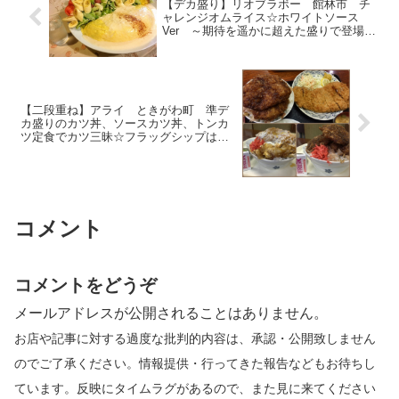
【デカ盛り】リオブラボー 館林市 チ
ャレンジオムライス☆ホワイトソース
Ver ～期待を遥かに超えた盛りで登場～
【チャレンジメニュー】
【二段重ね】アライ ときがわ町 準デ
カ盛りのカツ丼、ソースカツ丼、トンカ
ツ定食でカツ三昧☆フラッグシップはど
れなんだ？！【ボリューム満点】
コメント
コメントをどうぞ
メールアドレスが公開されることはありません。
お店や記事に対する過度な批判的内容は、承認・公開致しません
のでご了承ください。情報提供・行ってきた報告などもお待ちし
ています。反映にタイムラグがあるので、また見に来てください