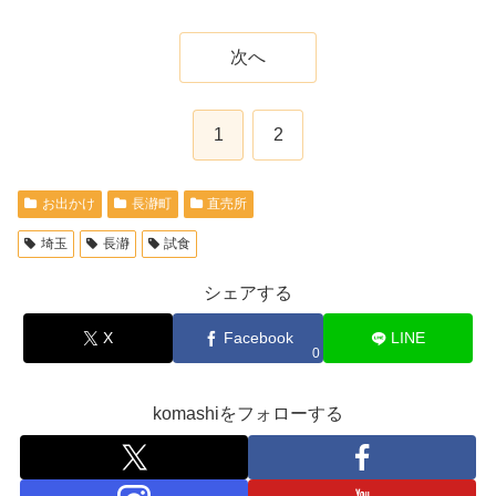
次へ
1
2
お出かけ
長瀞町
直売所
埼玉
長瀞
試食
シェアする
X
Facebook
LINE
0
komashiをフォローする