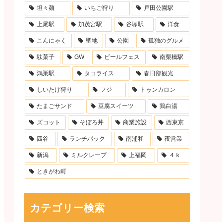
坦々麺
いちご狩り
戸田公園駅
上尾駅
加茂宮駅
谷塚駅
洋食
こんにゃく
聖地
公園
孤独のグルメ
駄菓子
GW
ビールフェス
南栗橋駅
鴻巣駅
タコライス
春日部観光
しいたけ狩り
フジ
トゥンカロン
たまごサンド
豆腐スイーツ
鶏白湯
ズコット
そぼろ丼
商業施設
西東京
四谷
ランチパック
南浦和
夜営業
新潟
ミルクレープ
上福岡
４ｋ
ときがわ町
カテゴリー検索