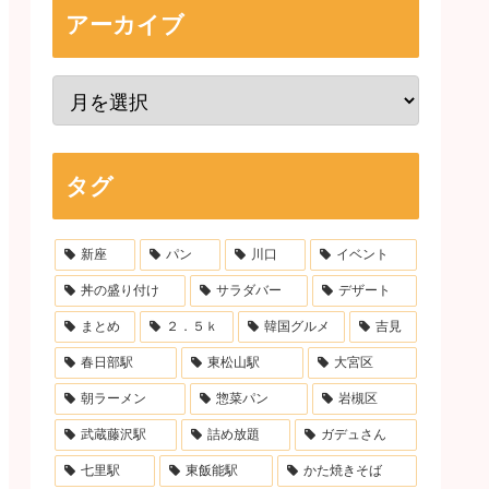
アーカイブ
タグ
新座
パン
川口
イベント
丼の盛り付け
サラダバー
デザート
まとめ
２．５ｋ
韓国グルメ
吉見
春日部駅
東松山駅
大宮区
朝ラーメン
惣菜パン
岩槻区
武蔵藤沢駅
詰め放題
ガデュさん
七里駅
東飯能駅
かた焼きそば