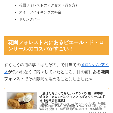
花園フォレストのアクセス（行き方）
スイーツバイキングの料金
ドリンクバー
花園フォレスト内にあるピエール・ド・ロ
ンサールのコスパがすごい！
すぐ近くの道の駅「はなぞの」で目当ての
メロンパンアイ
ス
が食べれなくて悶々していたところ、目の前にある
花園
フォレスト
でその隙間を埋めることにしましたｗ
一度はたちよってみたいメロンパン屋 深谷市
焼き立てメロンパンアイスとあずきクリームに注
目【売り切れ注意】
【住所】「一度はたちよってみたいメロンパン屋」 埼玉県
深谷市小前田554-3【営業時間】9:00～17:00（売り切れ次
第終了）定休日：金曜日店前に食べるスペースあり駐車
場：あり2018.7月（平日）：15時過ぎ途中でメロンパン売