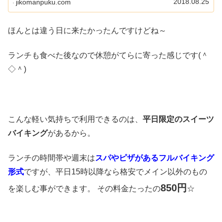
2018.08.25
jikomanpuku.com
り切れ関連...
ほんとは違う日に来たかったんですけどね～
ランチも食べた後なので休憩がてらに寄った感じです(＾
◇＾)
こんな軽い気持ちで利用できるのは、
平日限定のスイーツ
バイキング
があるから。
ランチの時間帯や週末は
スパやピザがあるフルバイキング
形式
ですが、平日15時以降なら格安でメイン以外のもの
850円
を楽しむ事ができます。 その料金たったの
☆