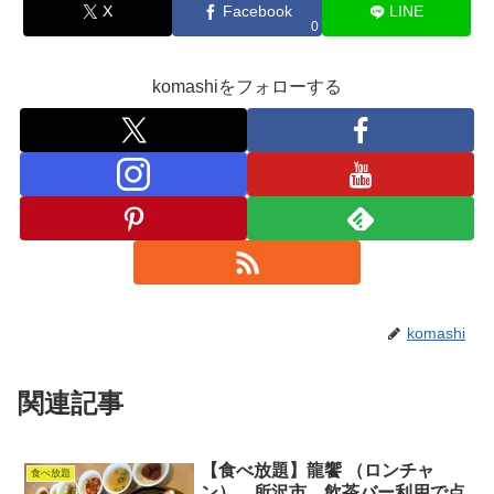
X
Facebook
LINE
0
komashiをフォローする
komashi
関連記事
【食べ放題】龍饗 （ロンチャ
食べ放題
ン） 所沢市 飲茶バー利用で点