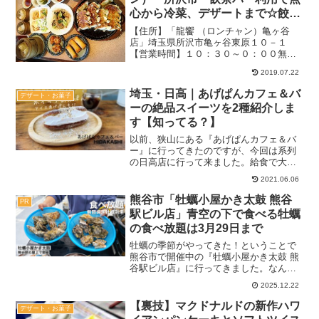
心から冷菜、デザートまで☆餃子
は焼きたてでおススメ【一品料
【住所】「龍饗 （ロンチャン）亀ヶ谷
理】
店」埼玉県所沢市亀ヶ谷東原１０－１
【営業時間】１０：３０～０：００無休
個室あり駐車場あり【追記】残念ながら
2019.07.22
2019.3月に閉店してしまいました。時間
は悠々１２０分、オーダーバイキングメ
埼玉・日高｜あげぱんカフェ＆バ
デザート・お菓子
ニューはアツアツ提供...
ーの絶品スイーツを2種紹介しま
す【知ってる？】
以前、狭山にある『あげぱんカフェ＆バ
ー』に行ってきたのですが、今回は系列
の日高店に行って来ました。給食で大人
気メニューだった揚げパンを、さまざま
2021.06.06
なスイーツとしていただくことができる
のでぜひ参考にしてください♪記事のメニ
熊谷市「牡蠣小屋かき太鼓 熊谷
PR
ューや料金は当時の情報...
駅ビル店」青空の下で食べる牡蠣
の食べ放題は3月29日まで
牡蠣の季節がやってきた！ということで
熊谷市で開催中の『牡蠣小屋かき太鼓 熊
谷駅ビル店』に行ってきました。なんと
いってもここのメリットは駅直結で、食
2025.12.22
べるのはもちろん飲む人にも便利なとこ
ろ。けっこうショッピングモール開催が
【裏技】マクドナルドの新作ハワ
デザート・お菓子
多い中、ここは電車で行...