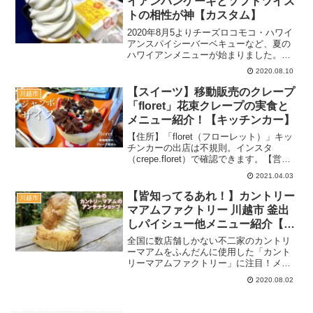
イアンパンケーキとソフトツイス
トの相性が神【カスタム】
2020年8月5よりチーズロコモコ・ハワイ
アンスパイシーバーベキューなど、夏の
ハワイアンメニューが始まりました。そ
の中でも「ハワイアンパンケーキ（キャ
2020.08.10
ラメル&マカダミアナッツ）」に注目して
前から試したかったカスタムがあるので
【スイーツ】移動販売のクレープ
川越市
紹介します！たっ...
「floret」花束クレープの実食と
メニュー紹介！【キッチンカー】
【住所】「floret（フローレット）」キッ
チンカーの出店は不規則。インスタ
（crepe.floret）で確認できます。【営業
時間】＊場所による10:30～19:00（今回
2021.04.03
行った新河岸いなげやの場合）定休日：
月曜とだいたい週一どこか2021...
【皆知ってるあれ！】カントリー
川越市
マアムファクトリー 川越市 釜出
しパイシュー他メニュー紹介【お
土産にも】
全国に数店舗しかない不二家のカントリ
ーマアムをふんだんに使用した「カント
リーマアムファクトリー」に注目！メニ
ュー・料金・アクセスなど詳しく紹介し
2020.08.02
たのでぜひ行く前にチェックしてくださ
い♪