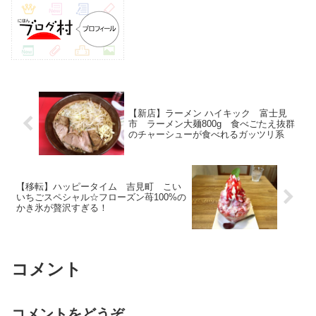
【新店】ラーメン ハイキック 富士見
市 ラーメン大麺800g 食べごたえ抜群
のチャーシューが食べれるガッツリ系
【移転】ハッピータイム 吉見町 こい
いちごスペシャル☆フローズン苺100%の
かき氷が贅沢すぎる！
コメント
コメントをどうぞ