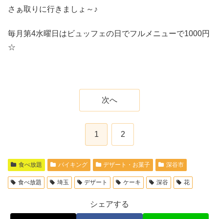
さぁ取りに行きましょ～♪
毎月第4水曜日はビュッフェの日でフルメニューで1000円
☆
次へ
1
2
食べ放題
バイキング
デザート・お菓子
深谷市
食べ放題
埼玉
デザート
ケーキ
深谷
花
シェアする