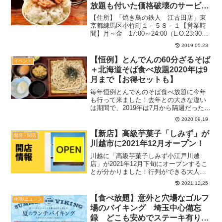
放題も付いた価格破壊のサービス
内容とは？！
【住所】「焼き鳥の鉄人 江古田店」東
京都練馬区小竹町１－５８－１【営業時
間】月～金 17:00～24:00（L.O.23:30）
土・日・祝 17:00～24:00（L.O.23:30）
2019.05.23
＊ぐるなび情報（他では違う表記も確
認）不定休４０席（２５...
【恒例】とんでんの60分ざるそば
イベント
＋北海道そば食べ放題2020年は9
月まで【お得セットも】
毎年恒例とんでんのそば食べ放題に今年
も行って来ました！去年との大きな違い
は期間で、2019年は7月から隔週だったの
に対し、2020年は6月から毎週の実施と、
2020.09.19
倍の利用しやすさになっていたんですよ
ね～もう9月までなので残り僅かな期間で
【新店】高級芋菓子「しみず」が
開店・閉店
すが、行こ...
川越市に2021年12月オープン！
川越に「高級芋菓子しみず小江戸川越
店」が2021年12月下旬にオープンするこ
とが分かりました！行列ができる大人気
スイーツショップということで、スイー
2021.12.25
トポテトや芋パフェなど、どんな芋スイ
ーツが並ぶのか楽しみですね！記事内の
【食べ放題】意外と穴場なゴルフ
生活/ニュース
オープン予定日などは...
場のバイキング 埼玉中心備忘
録 どこも安めでステーキ有りの