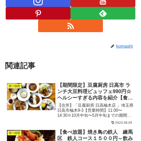
komashi
関連記事
【期間限定】豆腐厨房 日高市 ラ
食べ放題
ンチ大豆料理ビュッフェ990円☆
ヘルシーすぎる内容を紹介【食べ
放題】
【住所】「豆腐厨房 日高楡木店 」埼玉県
日高市楡木9-3【営業時間】11:00〜
14:30※10月中旬〜5月中旬までの期間限
定！【ソフトクリーム、ドーナツ、惣菜
2023.09.05
などの販売】10:00〜17:0009:00〜
17:00【ランチ・お弁当販売】1...
【食べ放題】焼き鳥の鉄人 練馬
食べ放題
区 鉄人コース１５００円～飲み