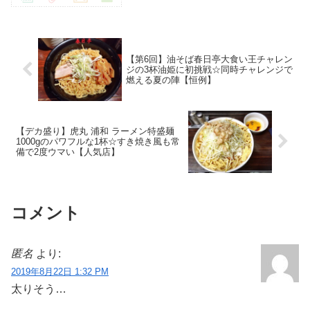
【第6回】油そば春日亭大食い王チャレン
ジの3杯油姫に初挑戦☆同時チャレンジで
燃える夏の陣【恒例】
【デカ盛り】虎丸 浦和 ラーメン特盛麺
1000gのパワフルな1杯☆すき焼き風も常
備で2度ウマい【人気店】
コメント
匿名
より:
2019年8月22日 1:32 PM
太りそう…