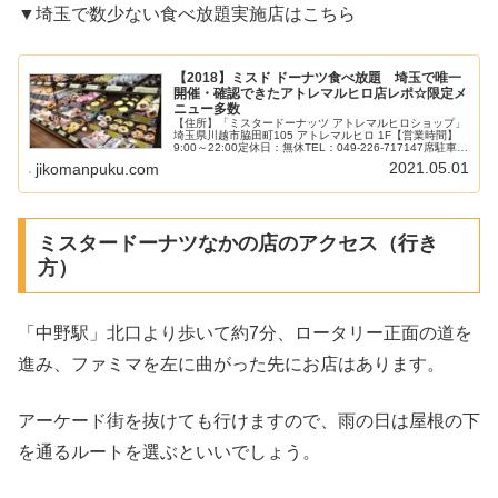
▼埼玉で数少ない食べ放題実施店はこちら
【2018】ミスド ドーナツ食べ放題 埼玉で唯一
開催・確認できたアトレマルヒロ店レポ☆限定メ
ニュー多数
【住所】「ミスタードーナッツ アトレマルヒロショップ」
埼玉県川越市脇田町105 アトレマルヒロ 1F【営業時間】
9:00～22:00定休日：無休TEL：049-226-717147席駐車
場：提携駐車場のみサービス券の発行あり禁煙2018.8...
2021.05.01
jikomanpuku.com
ミスタードーナツなかの店のアクセス（行き
方）
「中野駅」北口より歩いて約7分、ロータリー正面の道を
進み、ファミマを左に曲がった先にお店はあります。
アーケード街を抜けても行けますので、雨の日は屋根の下
を通るルートを選ぶといいでしょう。