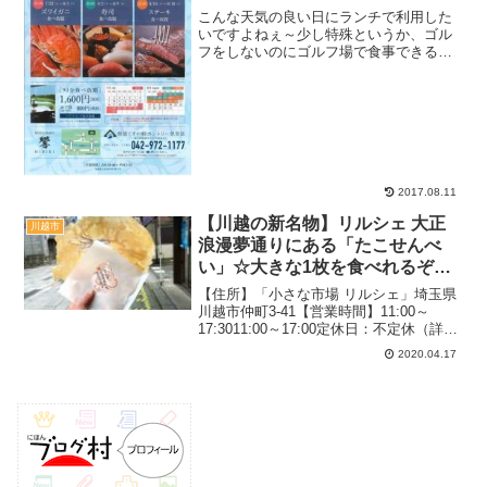
場所も【2017夏】
こんな天気の良い日にランチで利用した
いですよねぇ～少し特殊というか、ゴル
フをしないのにゴルフ場で食事できる
の？と思う方もいるくらいあまりメジャ
ーではないんですけど、やってるとこは
やってます！ゴルフしなくてもバイキン
グ利用は可能内容は結構バラ...
2017.08.11
【川越の新名物】リルシェ 大正
川越市
浪漫夢通りにある「たこせんべ
い」☆大きな1枚を食べれるぞ
【ビールのお供】
【住所】「小さな市場 リルシェ」埼玉県
川越市仲町3-41【営業時間】11:00～
17:3011:00～17:00定休日：不定休（詳細
はFBなどで確認）約2席店頭販売駐車
2020.04.17
場：なし関連：新メニューの記事一覧関
連：デザート＆お菓子の記事一覧記事
の...