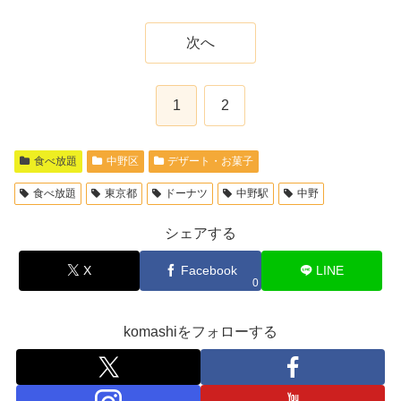
次へ
1
2
食べ放題
中野区
デザート・お菓子
食べ放題
東京都
ドーナツ
中野駅
中野
シェアする
X
Facebook
LINE
0
komashiをフォローする