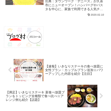
く】
出典：タウンワーク「デニーズ」が久喜
市にニューオープン！ハンバーグやパス
タを中心に、家族で利用できる人気チェ
ーン店ですね。この記事では、「デニー
2020.02.10
ズ久喜店」の場所や、3月の開店に向けて
の求人情報を合わせて紹介しますね！
▼2020年埼玉県内のオ...
【速報】いきなりステーキの食べ放題に
女性プラン・カップルプラン追加☆パワ
ーアップした内容を紹介【注目】
【満足】いきなりステーキ 新食べ放題プ
ランをトッピング全種類で食べ比べ☆ア
レンジ例も紹介【話題】