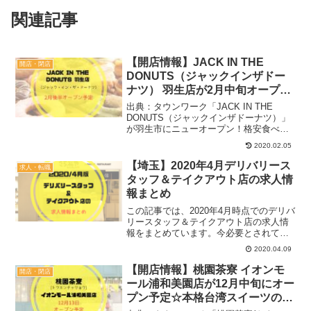
関連記事
【開店情報】JACK IN THE
開店・閉店
DONUTS（ジャックインザドー
ナツ） 羽生店が2月中旬オープン
予定
出典：タウンワーク「JACK IN THE
DONUTS（ジャックインザドーナツ）」
が羽生市にニューオープン！格安食べ放
題を店舗限定で実施していることでも話
2020.02.05
題になった、人気ドーナツのチェーン
店。この記事では、「JACK IN THE
【埼玉】2020年4月デリバリース
求人・転職
DON...
タッフ＆テイクアウト店の求人情
報まとめ
この記事では、2020年4月時点でのデリバ
リースタッフ＆テイクアウト店の求人情
報をまとめています。今必要とされてい
る埼玉のデリバリーサービスや、テイク
2020.04.09
アウトメニューを販売するお店ばかりな
ので、ぜひ一度目を通してみてください
【開店情報】桃園茶寮 イオンモ
開店・閉店
ね♪▼埼玉のテイク...
ール浦和美園店が12月中旬にオー
プン予定☆本格台湾スイーツの1