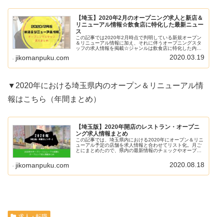
【埼玉】2020年2月のオープニング求人と新店＆
リニューアル情報☆飲食店に特化した最新ニュー
ス
この記事では2020年2月時点で判明している新規オープン
＆リニューアル情報に加え、それに伴うオープニングスタ
ッフの求人情報を掲載☆ジャンルは飲食店に特化した内容
になっていますので、県内の最新情報としてご覧ください♪
2020.03.19
jikomanpuku.com
▼2020年における埼玉県内のオープン＆リニューアル情
報はこちら（年間まとめ）
【埼玉版】2020年開店のレストラン・オープニ
ング求人情報まとめ
この記事では、埼玉県内における2020年にオープン＆リニ
ューアル予定の店舗を求人情報と合わせてリスト化。月ご
とにまとめたので、県内の最新情報のチェックやオープニ
ング求人を探す時にご活用ください♪
2020.08.18
jikomanpuku.com
求人・転職