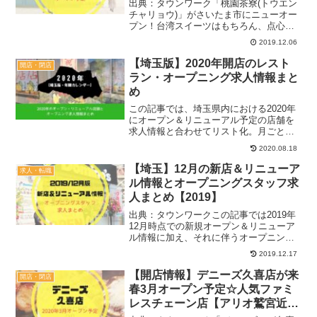
号店【駅チカ】
出典：タウンワーク「桃園茶寮(トウエン
チャリョウ)」がさいたま市にニューオー
プン！台湾スイーツはもちろん、点心や
食事メニューも楽しめるカフェの記念す
2019.12.06
べき1号店です♪間もなくの開店に合わせ
求人情報も出ていますので、合わせて紹
【埼玉版】2020年開店のレスト
開店・閉店
介しますね！記事内...
ラン・オープニング求人情報まと
め
この記事では、埼玉県内における2020年
にオープン＆リニューアル予定の店舗を
求人情報と合わせてリスト化。月ごとに
まとめたので、県内の最新情報のチェッ
2020.08.18
クやオープニング求人を探す時にご活用
ください♪
【埼玉】12月の新店＆リニューア
求人・転職
ル情報とオープニングスタッフ求
人まとめ【2019】
出典：タウンワークこの記事では2019年
12月時点での新規オープン＆リニューア
ル情報に加え、それに伴うオープニング
スタッフの求人情報を掲載。ジャンルは
2019.12.17
飲食店に特化した内容になっていますの
で、県内の最新情報としてご覧ください
【開店情報】デニーズ久喜店が来
開店・閉店
♪（随時更新）▼大...
春3月オープン予定☆人気ファミ
レスチェーン店【アリオ鷲宮近