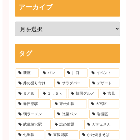
アーカイブ
タグ
新座
パン
川口
イベント
丼の盛り付け
サラダバー
デザート
まとめ
２．５ｋ
韓国グルメ
吉見
春日部駅
東松山駅
大宮区
朝ラーメン
惣菜パン
岩槻区
武蔵藤沢駅
詰め放題
ガデュさん
七里駅
東飯能駅
かた焼きそば