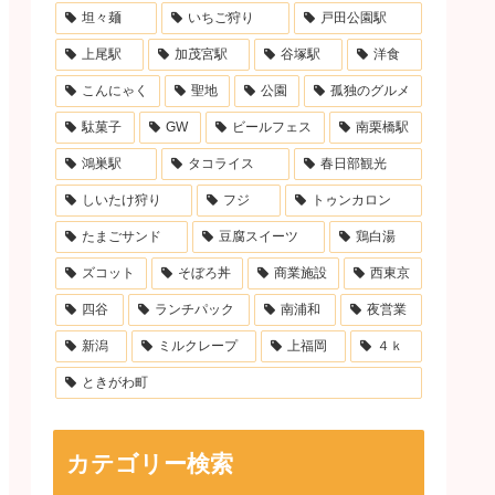
坦々麺
いちご狩り
戸田公園駅
上尾駅
加茂宮駅
谷塚駅
洋食
こんにゃく
聖地
公園
孤独のグルメ
駄菓子
GW
ビールフェス
南栗橋駅
鴻巣駅
タコライス
春日部観光
しいたけ狩り
フジ
トゥンカロン
たまごサンド
豆腐スイーツ
鶏白湯
ズコット
そぼろ丼
商業施設
西東京
四谷
ランチパック
南浦和
夜営業
新潟
ミルクレープ
上福岡
４ｋ
ときがわ町
カテゴリー検索