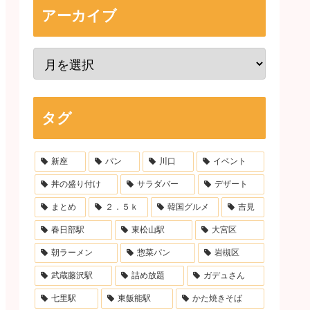
アーカイブ
タグ
新座
パン
川口
イベント
丼の盛り付け
サラダバー
デザート
まとめ
２．５ｋ
韓国グルメ
吉見
春日部駅
東松山駅
大宮区
朝ラーメン
惣菜パン
岩槻区
武蔵藤沢駅
詰め放題
ガデュさん
七里駅
東飯能駅
かた焼きそば