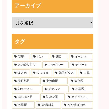
アーカイブ
タグ
新座
パン
川口
イベント
丼の盛り付け
サラダバー
デザート
まとめ
２．５ｋ
韓国グルメ
吉見
春日部駅
東松山駅
大宮区
朝ラーメン
惣菜パン
岩槻区
武蔵藤沢駅
詰め放題
ガデュさん
七里駅
東飯能駅
かた焼きそば