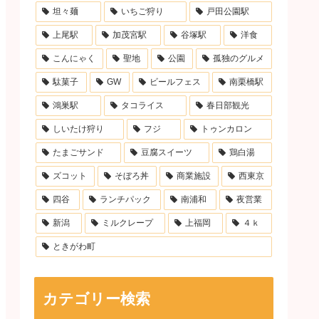
坦々麺
いちご狩り
戸田公園駅
上尾駅
加茂宮駅
谷塚駅
洋食
こんにゃく
聖地
公園
孤独のグルメ
駄菓子
GW
ビールフェス
南栗橋駅
鴻巣駅
タコライス
春日部観光
しいたけ狩り
フジ
トゥンカロン
たまごサンド
豆腐スイーツ
鶏白湯
ズコット
そぼろ丼
商業施設
西東京
四谷
ランチパック
南浦和
夜営業
新潟
ミルクレープ
上福岡
４ｋ
ときがわ町
カテゴリー検索