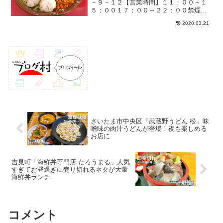
－９－１２【営業時間】１１：００～１
５：００１７：００～２２：００禁煙テ
ーブル席あり駐車場：なし＊隣の建物が
2020.03.21
立体駐車場なのでそちらに停めると便
利。スペシャルな初訪問が実現して感無
量以前から「デカ盛り熱」の...
さいたま市中央区「武蔵野うどん 松」味
噌味の肉汁うどんが登場！夜も楽しめる
お店に
吉見町「海鮮丼専門店 たろうまる」人気
すぎてお昼過ぎに売り切れるネタが大量
海鮮丼ランチ
コメント