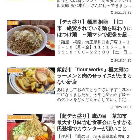
田うどんの新ブランド「埼玉タンメン 山
田太郎 所沢本店」さんに行ってきまし
た。2021年7月にオープンした新店です
2021.08.31
ね！メインである濃厚タンメンを食べつ
つ、気になるメニューもチェックしてき
【デカ盛り】麺屋 桐龍 川口
つけ麺
たので、行く前にぜ...
市 絶賛されている麺を味わうに
はつけ麺 ～麺マシで想像を超え
る盛りが登場～【自家製麺】
「麺屋 桐龍」埼玉県川口市戸塚３－３
６－１８【月～金】１１：１５～１４：
５５１８：００～２２：００ 【土、日】
１１：１５～２２：００（日曜２１：３
2018.04.25
０まで）（通し営業）・材料切れ次第終
了基本は上記だが、夏休みなどこれがす
飯能市「flour works」極太麺の
ラーメン
べてではないので、事前...
ラーメンと肉のせライスがたまら
ない新店
あけましておめでとうございます！2025
年になりましたが、今年も変わらず埼玉
のグルメをどんどん紹介していく予定な
ので、少しでも参考になれば幸いです♪こ
2025.01.01
の日行ってきたのは、2024年後半にオー
プンした飯能市の『flour works（フラワ
【超デカ盛り】鷹の目 草加市
汁なし、まぜそば
ー...
最大すり鉢含む食事会にらすかる
氏登場でカウンターが凄いことに
【総量約１２ｋ】
【住所】「鷹の目」埼玉県草加市栄町２