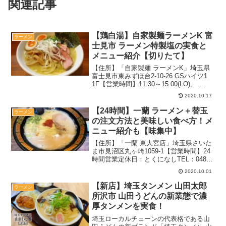
関連記事
【鶏白湯】自家製麺ラーメンK 富
ラーメン
士見市 ラーメン特製塩の実食と
メニュー紹介【切りたて】
【住所】「自家製麺 ラーメンK」埼玉県
富士見市東みずほ台2-10-26 GSハイツ1
1F【営業時間】11:30～15:00(LO),
18:00～22:30(LO)11:30～21:00(LO)11:30
2020.10.17
～15:00, 18:00～21:...
【24時間】一蘭 ラーメン＋替玉
ラーメン
の注文方法と美味しい食べ方！メ
ニュー紹介も【味集中】
【住所】「一蘭 東大宮店」埼玉県さいた
ま市見沼区丸ヶ崎1059-1【営業時間】24
時間営業定休日：とくになしTEL：048-
683-300730席カウンター席駐車場：22台
2020.10.01
2020.8月（週末）：15時過ぎ待ちなし関
連：ラーメンの記事一覧記...
【新店】埼玉タンメン 山田太郎
ラーメン
所沢市 山田うどんの新業態で濃
厚タンメンを実食！
埼玉ローカルチェーンの代表格である山