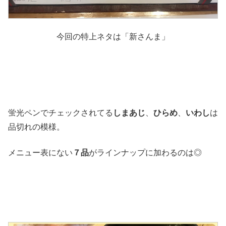
今回の特上ネタは「新さんま」
蛍光ペンでチェックされてる
しまあじ
、
ひらめ
、
いわし
は
品切れの模様。
メニュー表にない
７品
がラインナップに加わるのは◎