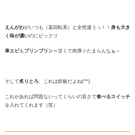
えんがわ
がいつも（某回転系）と全然違うっ！！
身も大き
く味が濃い
のにビックリ
車エビ
も
ブリンブリン～
甘くて肉厚☆たまらんなぁ～
そして
炙りとろ
、これは鉄板だよね(^^)
これがあれば問題ないってくらいの旨さで
食べるスイッチ
を入れてくれます（笑）