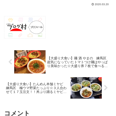
『春割』が始まりました！本来予定だっ
2020.03.20
た春休みも目前ですからね～幼児から大
学生・専門学校生までを対象とした『春
割』の内容お伝えします(^...
【大盛り大食い】麺 酒 やまの 練馬区
超気になっていたトマトつけ麺はやっぱ
り美味かった☆大盛り券７枚で食べる
【期間限定】
【大盛り大食い】たんめん本舗ミヤビ
練馬区 極ウマ野菜たっぷり☆３人合わ
せて１７玉注文！！丼ぶり踊るミヤビ会
【麺増し】
コメント