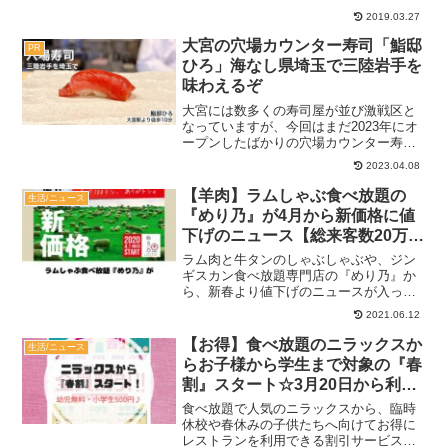
１：００～１５：００（ラストオーダー
2019.03.27
１４：３０）１７：３０～２１：００９
０席個室予約あり（別料金）駐車場：立
大宮の穴場カウンター寿司「鮨邸
PR
体駐車場の割引あり関連...
ひろ」海なし県埼玉で三陸岩手を
味わえるぞ
大宮には数多くの寿司屋が並び激戦区と
なっていますが、今回はまだ2023年にオ
ープンしたばかりの穴場カウンター寿司
『鮨邸 ひろ』をご紹介！駅の中心地から
2023.04.08
は少し離れていて貸し切りもできたり
と、大宮で寿司を食べる時の選択肢とし
【羊肉】ラムしゃぶ食べ放題の
生活/ニュース
て覚えておきたいとこ...
『めり乃』が4月から新価格に値
下げのニュース【総来客数20万人
記念】
ラム肉と牛タンのしゃぶしゃぶや、ジン
ギスカン食べ放題専門店の『めり乃』か
ら、新春より値下げのニュースが入って
きました！単純に料金が下がる嬉しい内
2021.06.12
容をお伝えしますね(^^)記事内のメニュー
や料金は当時の情報です。現在とは異な
【お得】食べ放題のニラックスか
生活/ニュース
る可能性があるので...
らお子様から学生まで対象の『春
割』スタート☆3月20日から利用
可能【幼児は無料】
食べ放題で人気のニラックスから、臨時
休校や春休みの子供たちへ向けてお得に
レストランを利用できる割引サービス