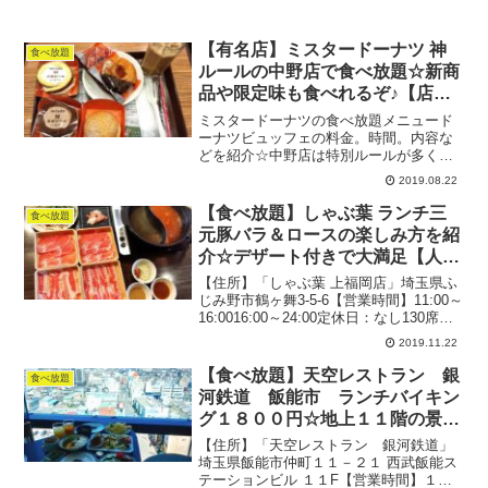
【有名店】ミスタードーナツ 神
食べ放題
ルールの中野店で食べ放題☆新商
品や限定味も食べれるぞ♪【店舗
限定】
ミスタードーナツの食べ放題メニュード
ーナツビュッフェの料金。時間。内容な
どを紹介☆中野店は特別ルールが多くど
のお店よりも優れていると思うのでぜひ
2019.08.22
チェックしてください♪
【食べ放題】しゃぶ葉 ランチ三
食べ放題
元豚バラ＆ロースの楽しみ方を紹
介☆デザート付きで大満足【人気
チェーン】
【住所】「しゃぶ葉 上福岡店」埼玉県ふ
じみ野市鶴ヶ舞3-5-6【営業時間】11:00～
16:0016:00～24:00定休日：なし130席テ
ーブル席駐車場：あり禁煙2019.10月（週
2019.11.22
末）：14時前待ちなし関連：食べ放題の
記事一覧関連：ラン...
【食べ放題】天空レストラン 銀
食べ放題
河鉄道 飯能市 ランチバイキン
グ１８００円☆地上１１階の景色
を土日も時間無制限で
【住所】「天空レストラン 銀河鉄道」
埼玉県飯能市仲町１１－２１ 西武飯能ス
テーションビル １１F【営業時間】１