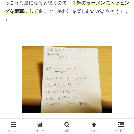
っこうな量になると思うので、
１杯のラーメンにトッピン
グを豪華にして
余力で一品料理を楽しむのがよさそうです
♪
（例）行く前のメモ
メニュー
ホーム
検索
トップ
サイドバー