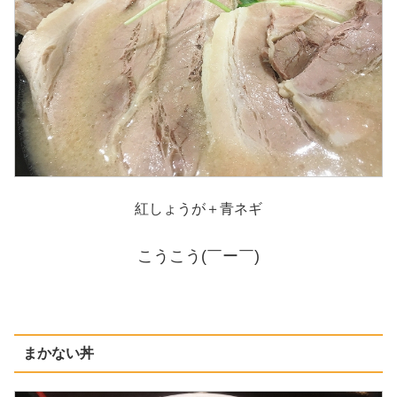
紅しょうが＋青ネギ
こうこう(￣ー￣)
まかない丼