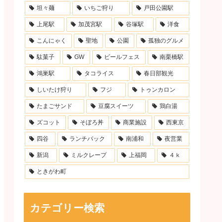
坦々麺
いちご狩り
戸田公園駅
上尾駅
加茂宮駅
谷塚駅
洋食
こんにゃく
聖地
公園
孤独のグルメ
駄菓子
GW
ビールフェス
南栗橋駅
鴻巣駅
タコライス
春日部観光
しいたけ狩り
フジ
トゥンカロン
たまごサンド
豆腐スイーツ
鶏白湯
ズコット
そぼろ丼
商業施設
西東京
四谷
ランチパック
南浦和
夜営業
新潟
ミルクレープ
上福岡
４ｋ
ときがわ町
カテゴリー検索