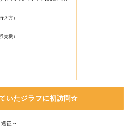
行き方）
券売機）
ていたジラフに初訪問☆
ら遠征～