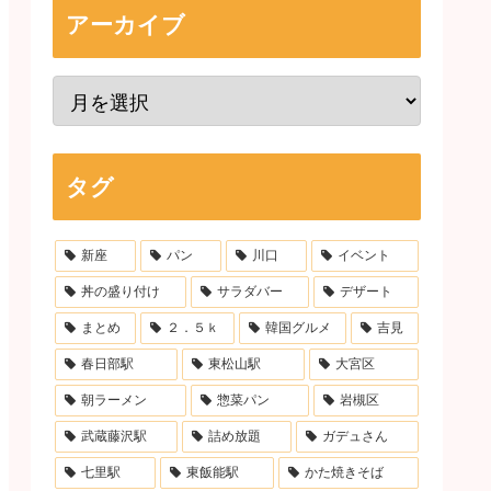
アーカイブ
タグ
新座
パン
川口
イベント
丼の盛り付け
サラダバー
デザート
まとめ
２．５ｋ
韓国グルメ
吉見
春日部駅
東松山駅
大宮区
朝ラーメン
惣菜パン
岩槻区
武蔵藤沢駅
詰め放題
ガデュさん
七里駅
東飯能駅
かた焼きそば