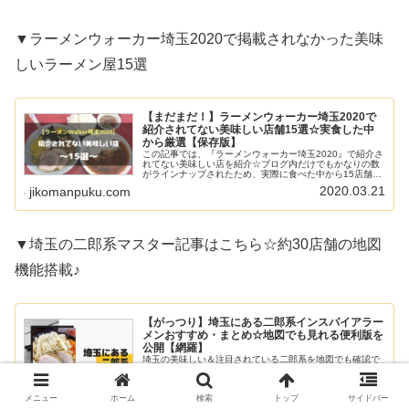
▼ラーメンウォーカー埼玉2020で掲載されなかった美味
しいラーメン屋15選
【まだまだ！】ラーメンウォーカー埼玉2020で
紹介されてない美味しい店舗15選☆実食した中
から厳選【保存版】
この記事では、『ラーメンウォーカー埼玉2020』で紹介さ
れてない美味しい店を紹介☆ブログ内だけでもかなりの数
がラインナップされたため、実際に食べた中から15店舗を
選抜しました(^^)ぜひチェックして埼玉のラーメンを楽し
2020.03.21
jikomanpuku.com
んでくださいね♪記事内...
▼埼玉の二郎系マスター記事はこちら☆約30店舗の地図
機能搭載♪
【がっつり】埼玉にある二郎系インスパイアラー
メンおすすめ・まとめ☆地図でも見れる便利版を
公開【網羅】
埼玉の美味しい＆注目されている二郎系を地図でも確認で
きるようにしました☆これがあれば出掛け先でも最寄りの
二郎系が見つかるのでぜひ活用してくださいね♪
2020.10.20
jikomanpuku.com
メニュー
ホーム
検索
トップ
サイドバー