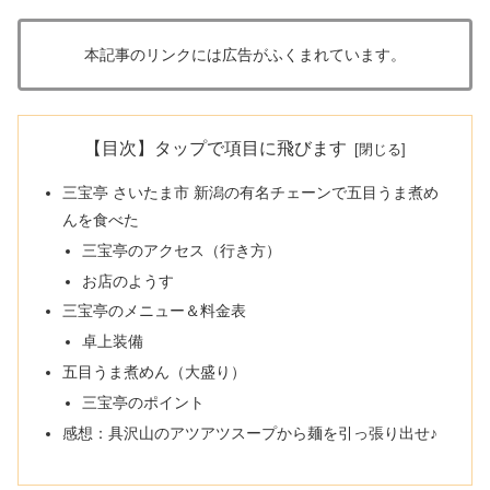
本記事のリンクには広告がふくまれています。
【目次】タップで項目に飛びます
三宝亭 さいたま市 新潟の有名チェーンで五目うま煮め
んを食べた
三宝亭のアクセス（行き方）
お店のようす
三宝亭のメニュー＆料金表
卓上装備
五目うま煮めん（大盛り）
三宝亭のポイント
感想：具沢山のアツアツスープから麺を引っ張り出せ♪