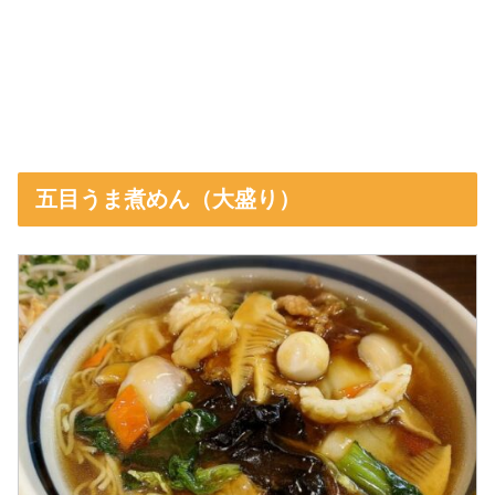
五目うま煮めん（大盛り）