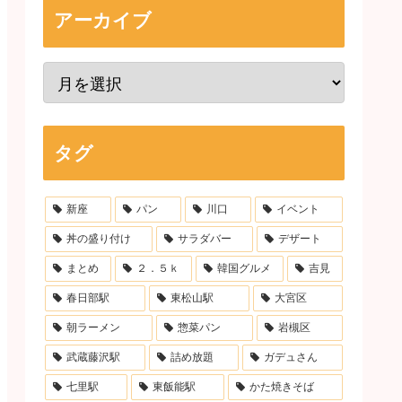
アーカイブ
タグ
新座
パン
川口
イベント
丼の盛り付け
サラダバー
デザート
まとめ
２．５ｋ
韓国グルメ
吉見
春日部駅
東松山駅
大宮区
朝ラーメン
惣菜パン
岩槻区
武蔵藤沢駅
詰め放題
ガデュさん
七里駅
東飯能駅
かた焼きそば