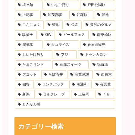
坦々麺
いちご狩り
戸田公園駅
上尾駅
加茂宮駅
谷塚駅
洋食
こんにゃく
聖地
公園
孤独のグルメ
駄菓子
GW
ビールフェス
南栗橋駅
鴻巣駅
タコライス
春日部観光
しいたけ狩り
フジ
トゥンカロン
たまごサンド
豆腐スイーツ
鶏白湯
ズコット
そぼろ丼
商業施設
西東京
四谷
ランチパック
南浦和
夜営業
新潟
ミルクレープ
上福岡
４ｋ
ときがわ町
カテゴリー検索