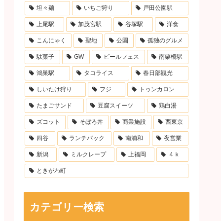
坦々麺
いちご狩り
戸田公園駅
上尾駅
加茂宮駅
谷塚駅
洋食
こんにゃく
聖地
公園
孤独のグルメ
駄菓子
GW
ビールフェス
南栗橋駅
鴻巣駅
タコライス
春日部観光
しいたけ狩り
フジ
トゥンカロン
たまごサンド
豆腐スイーツ
鶏白湯
ズコット
そぼろ丼
商業施設
西東京
四谷
ランチパック
南浦和
夜営業
新潟
ミルクレープ
上福岡
４ｋ
ときがわ町
カテゴリー検索