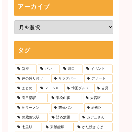
アーカイブ
タグ
新座
パン
川口
イベント
丼の盛り付け
サラダバー
デザート
まとめ
２．５ｋ
韓国グルメ
吉見
春日部駅
東松山駅
大宮区
朝ラーメン
惣菜パン
岩槻区
武蔵藤沢駅
詰め放題
ガデュさん
七里駅
東飯能駅
かた焼きそば