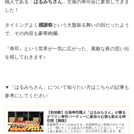
職人である「
はるみちさん
」主催の寿司会に参加してきま
した！
タイミングよく
感謝祭
という大盤振る舞いの回だったよう
で、その内容も豪華絢爛。
『寿司』という世界が一気に広がった、素敵な夜の思い出
を残しておきます♪
▼「はるみちさん」について知りたい方はこちらの記事も
参考にしてください
【初体験】出張寿司職人「はるみちさん」が握る
タワマン寿司パーティーに参加☆お酒も飲める神
空間【満喫】
全国寿司ファンのみなさま、出張寿司はご存知ですか？き
っと「聞いたことはあるけど利用したことないし、そうい
う会に参加したことがない」方が大半だと思います。私も