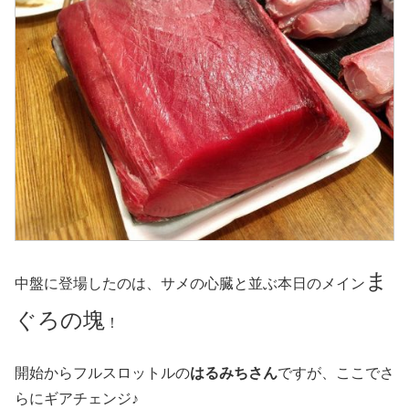
ま
中盤に登場したのは、サメの心臓と並ぶ本日のメイン
ぐろの塊
！
開始からフルスロットルの
はるみちさん
ですが、ここでさ
らにギアチェンジ♪