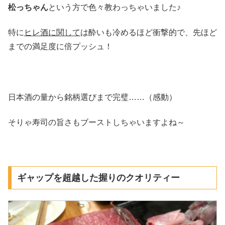
松っちゃん
という方で色々教わっちゃいました♪
特に
ヒレ酒に関して
は酔いも冷めるほど衝撃的で、先ほど
までの満足度に倍プッシュ！
日本酒の量から銘柄選びまで完璧……（感動）
そりゃ寿司の旨さもブーストしちゃいますよね～
ギャップを超越した握りのクオリティー