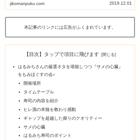
つい最近まではそうでだったのですが、あるきっかけで参
2019.12.01
jikomanpuku.com
加することができたので、気になる...
本記事のリンクには広告がふくまれています。
【目次】タップで項目に飛びます
はるみちさんの厳選ネタを堪能しつつ『サメの心臓』
をもみほぐすの会♪
開催場所
タイムテーブル
寿司の内容を紹介
ヒレ酒の本髄を教わり感動
ギャップを超越した握りのクオリティー
サメの心臓
はるみち寿司のポイント