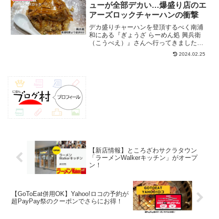
こともあり、今回は食...
ューが全部デカい…爆盛り店のエ
アーズロックチャーハンの衝撃
デカ盛りチャーハンを登頂するべく南浦
和にある『ぎょうざ らーめん処 興兵衛
（こうべえ）』さんへ行ってきました。
YouTubeとかでも紹介されたことのある
2024.02.25
ボリューミーなメニューが魅力的で、と
あるチャーハンがずっと気になっていた
お店でもあります...
【新店情報】ところざわサクラタウン
「ラーメンWalkerキッチン」がオープ
ン！
【GoToEat併用OK】Yahoo!ロコの予約が
超PayPay祭のクーポンでさらにお得！