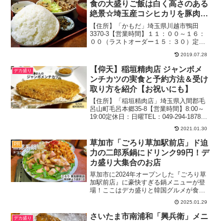
食の大盛りご飯は白く高さのある
絶景☆埼玉産コシヒカリを豚肉と
野菜炒め【美しい】
【住所】「かもだ」埼玉県川越市鴨田
3370-3【営業時間】１１：００～１６：
００（ラストオーダー１５：３０）定休
日：日曜分煙駐車場：あり２０１８．２
2019.07.28
月（平日）：１１時半過ぎ、半分ほど埋
まり関連：定食の記事一覧営業時間を変
【仰天】稲垣精肉店 ジャンボメ
デカ盛り
えながらも、味と盛り...
ンチカツの実食と予約方法＆受け
取り方を紹介【お祝いにも】
【住所】「稲垣精肉店」埼玉県入間郡毛
呂山町毛呂本郷35-8【営業時間】8:00～
19:00定休日：日曜TEL：049-294-1878駐
車場：あり2020.10月（平日）：15時予約
2021.01.30
して訪問関連：デカ盛りの記事一覧 記
事のメニューや料金は当...
草加市「ごろり草加駅前店」ド迫
PR
力の二郎系鍋にドリンク99円！デ
カ盛り大集合のお店
草加市に2024年オープンした『ごろり草
加駅前店』に豪快すぎる鍋メニューが登
場！ここはデカ盛りと韓国グルメが食べ
られるお店なのですが、最近二郎系鍋が
2025.01.29
登場したとのことで取材させていただき
ました。冬にピッタリのメニューという
さいたま市南浦和「興兵衛」メニ
デカ盛り