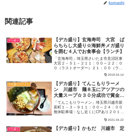
komashi
関連記事
【デカ盛り】玄海寿司 大宮 ば
デカ盛り
らちらし大盛り☆海鮮丼メガ盛り
を囲む４人でお食事会【ランチ】
「玄海寿司」埼玉県さいたま市見沼区東
大宮２－５１－２１１：００～２２：０
０（ラストオーダー）２１：００（ラン
チ）１１：００～１４：００店休日：水
2019.04.14
曜６０席：テーブル、座敷あり最大６０
人で貸し切り可１階：終日禁煙駐車場：
【デカ盛り】てんこもりラーメ
デカ盛りラーメン
店前に約８台分＊ランチは...
ン 川越市 麺８玉にアツアツの
大量スープ☆３０分成功で賞金５
０００円ゲットなるか？！【チャ
「てんこもりラーメン」埼玉県川越市新
レンジメニュー】
富町１－３－９１１：００～２４：００
無休駐車場：なし近くにCPあり２０１
７．１２月日曜日：１５時待ちなし＊チ
2021.04.22
ャレンジラーメンの受付は１８時まで
（電話で確認済）関連：チャレンジメニ
【デカ盛り】かもだ 川越市 定
デカ盛り
ューの記事一覧何がてんこも...