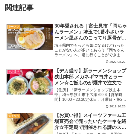
関連記事
30年愛される｜富士見市「岡ちゃ
ラーメン
んラーメン」埼玉で1番小さいラ
ーメン屋さんのこってり豚骨が旨
い。
埼玉県内でもっとも気になるけど行った
ことがない人が多いであろう『岡ちゃん
ラーメン』へ、遂に行くことができまし
た。ここは富士見市の国道254号沿いのと
2022.08.22
ある三角地帯、駐車場もろくに見えず通
り過ぎていたけどいつかは食べてみたい
【デカ盛り】新ラーメンショップ
デカ盛り
と思っていてお店。何...
狭山本部 メガネギマヨ丼とラー
メン☆ご飯ものが麺丼で注文でき
るお店【圧巻】
【住所】「新ラーメンショップ狭山本
部」埼玉県狭山市下広瀬799-4【営業時
間】10:00～20:30定休日：月曜日・第2火
曜日TEL：0429-54-6280テーブル席有り
2019.10.20
駐車場：あり（トラックには狭そう）喫
煙可2019.10月（平日）：1...
【お買い得】スイーツファーム工
富士見市
場直売会で売ったいたケーキを紹
介☆不定期で開催される謎のスイ
ーツ屋さん【行列】