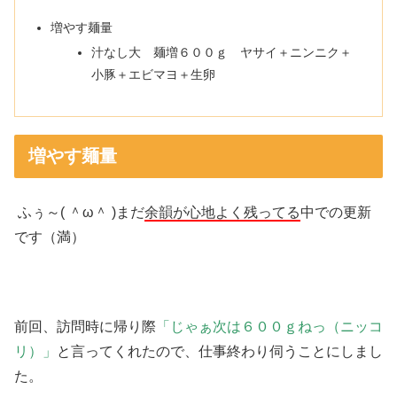
増やす麺量
汁なし大 麺増６００ｇ ヤサイ＋ニンニク＋
小豚＋エビマヨ＋生卵
増やす麺量
ふぅ～( ＾ω＾ )まだ
余韻が心地よく残ってる
中での更新
です（満）
前回、訪問時に帰り際
「じゃぁ次は６００ｇねっ（ニッコ
リ）」
と言ってくれたので、仕事終わり伺うことにしまし
た。