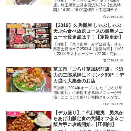
【住所】「ドラッグエース 富士見諏訪
店」埼玉県富士見市羽沢3-27-2【営業時
間】14:30～16:00開催日：不定期テイク
アウトのみ駐車場：店舗の駐車場あり
2019.11.24
2019.11月（週末）：14時30到着→行列関
連：デザート＆お菓子の記事一覧関連...
【2019】久兵衛屋 しゃぶしゃぶ
新メニュー
天ぷら食べ放題コースの最新メニ
ュー☆変更点は？！【定期更新】
【住所】「久兵衛屋 みずほ台店」埼玉
県富士見市水子2563-4【営業時間】11:00
～23:00ラストオーダー（22:30）定休
日：なしTEL：049-268-7099テーブル
2020.03.10
席、座敷有り駐車場：３０台禁煙2019.2
月（週末）：18時予約...
草加市「ごろり草加駅前店」ド迫
PR
力の二郎系鍋にドリンク99円！デ
カ盛り大集合のお店
草加市に2024年オープンした『ごろり草
加駅前店』に豪快すぎる鍋メニューが登
場！ここはデカ盛りと韓国グルメが食べ
られるお店なのですが、最近二郎系鍋が
2025.01.29
登場したとのことで取材させていただき
ました。冬にピッタリのメニューという
【デカ盛り】二代目蝦夷 男気か
デカ盛り
こともあり、今回は食...
らあげ山脈定食の共闘オフ会☆ご
飯片手に攻略開始♪【圧倒的】