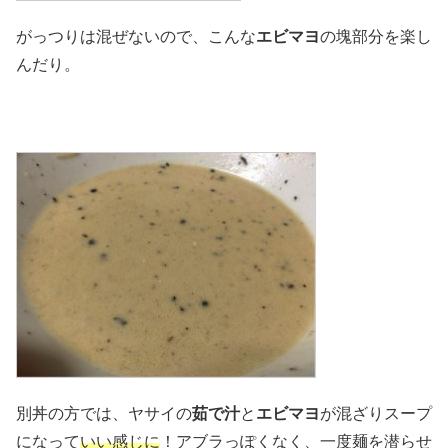
がっつりは混ぜないので、こんな
エビマヨ
の塊部分を楽し
んだり。
別丼の方では、ヤサイの
茹で汁
と
エビマヨ
が混ざりスープ
になって
いい感じに
！アブラっぽくなく、一度麺を潜らせ