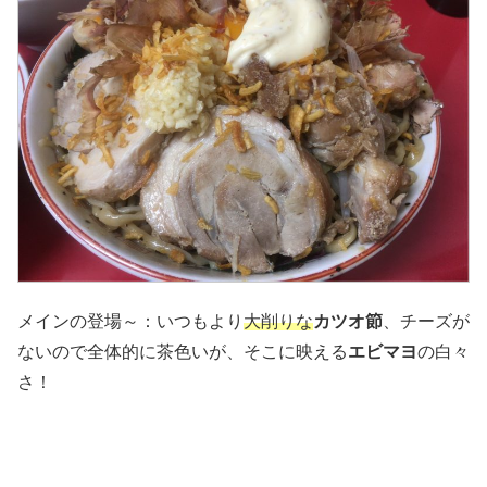
メインの登場～：いつもより
大削りな
カツオ節
、チーズが
ないので全体的に茶色いが、そこに映える
エビマヨ
の白々
さ！