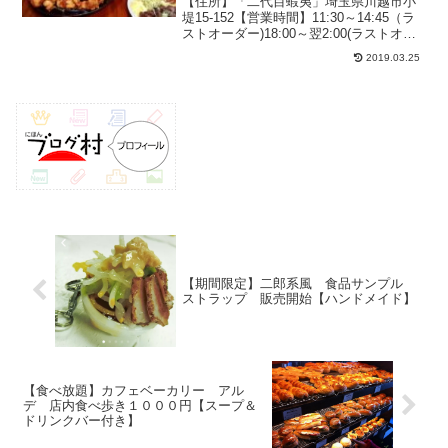
【住所】「二代目蝦夷」埼玉県川越市小
堤15-152【営業時間】11:30～14:45（ラ
ストオーダー)18:00～翌2:00(ラストオー
ダー翌1:45)カウンター席・テーブル席・
2019.03.25
小上がり喫煙可駐車場：あり2018.12月
（週末）：18時過ぎ...
【期間限定】二郎系風 食品サンプル
ストラップ 販売開始【ハンドメイド】
【食べ放題】カフェベーカリー アル
デ 店内食べ歩き１０００円【スープ＆
ドリンクバー付き】