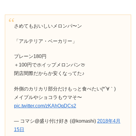
さめてもおいしいメロンパ〜ン
「アルテリア・ベーカリー」
プレーン180円
＋100円でホイップメロンパン🍈
閉店間際だからか安くなってた♪
外側のカリカリ部分だけもっと食べたい(*´∀｀)
メイプルやショコラもウマそ〜
pic.twitter.com/zKAhOqDCs2
— コマシ@盛り付け好き (@komashi)
2018年4月
15日