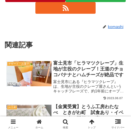
komashi
関連記事
富士見市「ヒラマツクレープ」生
デザート・お菓子
地が主役のクレープ！王道のチョ
コバナナとハムチーズが絶品です
富士見市にある『ヒラマツクレープ』
は、生地が主役のクレープ屋さんという
キャッチフレーズで、約1年前にオープン
したクレープ専門店。駅からはちょっと
2023.06.07
離れているし、目立つ場所ではないもの
の、お客さんが並んだりしているのを見
【金賞受賞】とうふ工房わたな
お土産
て気になっていたんですよ...
べ ときがわ町 試食あり・イベ
ントも多く開催する寄りたくなる
休憩処【スイーツも】
【住所】「とうふ工房わたなべ」埼玉県
メニュー
ホーム
検索
トップ
サイドバー
比企郡ときがわ町大字番匠372【営業時