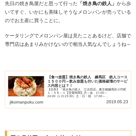
先日の焼き鳥屋だと思って行った
「焼き鳥の鉄人」
から歩
いてすぐ、いかにも美味しそうなメロンパンが売っている
のでお土産に買うことに。
ケータリングでメロンパン屋は見たことあるけど、店舗で
専門店はあまりみかけないので相当人気なんでしょうね～
【食べ放題】焼き鳥の鉄人 練馬区 鉄人コース
１５００円～飲み放題も付いた価格破壊のサービ
ス内容とは？！
【住所】「焼き鳥の鉄人 江古田店」東京都練馬区小竹町
１－５８－１【営業時間】月～金 17:00～
24:00（L.O.23:30）土・日・祝 17:00～
24:00（L.O.23:30）＊ぐるなび情報（他では違う表記も確
2019.05.23
jikomanpuku.com
認）不定休４０席（２５...